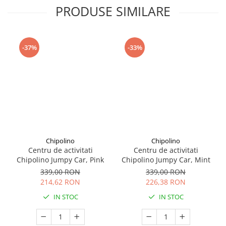
Seturi de curatenie copii
PRODUSE SIMILARE
-37%
-33%
Chipolino
Chipolino
Centru de activitati
Centru de activitati
Chipolino Jumpy Car, Pink
Chipolino Jumpy Car, Mint
339,00 RON
339,00 RON
214,62 RON
226,38 RON
IN STOC
IN STOC