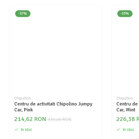
Seturi de curatenie copii
-37%
-33%
Chipolino
Chipolino
Centru de activitati Chipolino Jumpy
Centru de 
Car, Pink
Car, Mint
214,62 RON
226,38 
339,00 RON
In stoc
In stoc