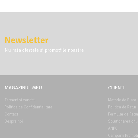
Newsletter
Nu rata ofertele si promotiile noastre
MAGAZINUL MEU
CLIENTI
Termeni si conditii
Metode de Plata
Politica de Confidentialitate
Politica de Retur
Contact
Formular de Retu
Despre noi
Solutionarea onlin
ANPC
Campanii Promot