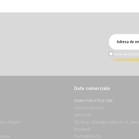
Vreau sa primes
Confidentialita
Date comerciale
DAMI FUN STYLE SRL
J2020010211407
r
42941121
e a litigiilor
Str. Serg. Gheorghe Latea nr. 13, Sect
Bucuresti
ionale
Cod CAEN 4712