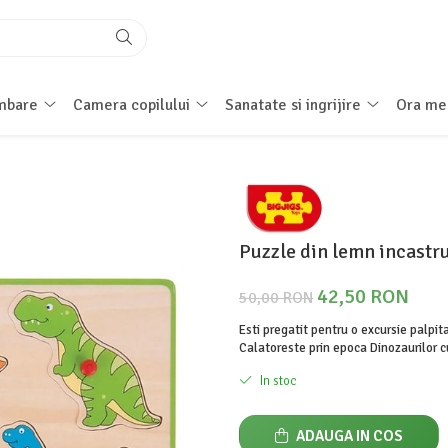
imbare
Camera copilului
Sanatate si ingrijire
Ora me
Puzzle din lemn incastru
42,50 RON
50,00 RON
Esti pregatit pentru o excursie palpit
Calatoreste prin epoca Dinozaurilor 
In stoc
ADAUGA IN COS