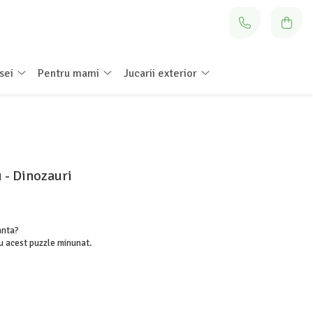
sei
Pentru mami
Jucarii exterior
 - Dinozauri
anta?
cu acest puzzle minunat.