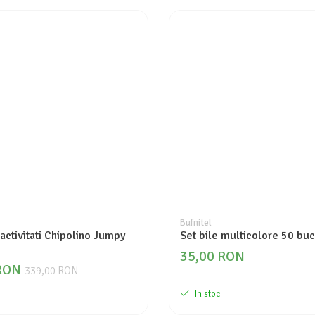
Bufnitel
activitati Chipolino Jumpy
Set bile multicolore 50 buc
35,00 RON
RON
339,00 RON
In stoc