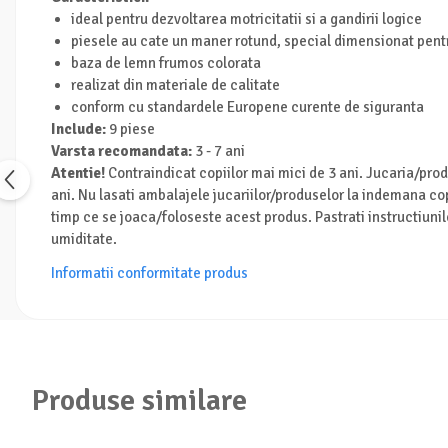
Turnuri de invatare
ideal pentru dezvoltarea motricitatii si a gandirii logice
Animale salbatice
piesele au cate un maner rotund, special dimensionat pentr
Cai
baza de lemn frumos colorata
Insecte si paianjeni
realizat din materiale de calitate
Lumea preistorica
conform cu standardele Europene curente de siguranta
Include:
9 piese
Ocean si gheata
Varsta recomandata:
3 - 7 ani
Reptile si amfibieni
Atentie!
Contraindicat copiilor mai mici de 3 ani. Jucaria/prod
Set figurine
ani. Nu lasati ambalajele jucariilor/produselor la indemana cop
Viata la ferma
timp ce se joaca/foloseste acest produs. Pastrati instructiunile
Bancuri de lucru cu unelte
umiditate.
Constructii, cuburi, forme si culori
Informatii conformitate produs
Corturi de joaca
Jucarii de rol
Jucarii pentru baie
La doctor
Produse similare
Piscine cu bile