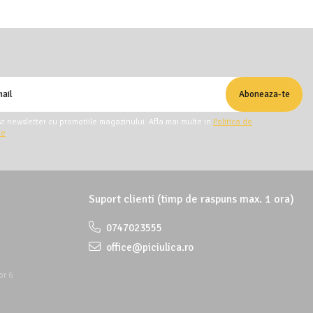
c newsletter cu promotiile magazinului. Afla mai multe in
Politica de
te
.
Suport clienti
(timp de raspuns max. 1 ora)
0747023555
office@piciulica.ro
or 6