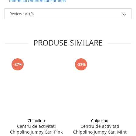
Informatii conformitate produs
Seturi de curatenie copii
- animale de ferma
- cai
- viata marina
Review-uri
(0)
- caini si pisici
PRODUSE SIMILARE
-37%
-33%
Chipolino
Chipolino
Centru de activitati
Centru de activitati
Chipolino Jumpy Car, Pink
Chipolino Jumpy Car, Mint