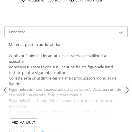
amprente
Animale salbatice
Turnuri de invatare
Cai
Insecte si paianjeni
Lumea preistorica
Descriere
Ocean si gheata
Material: plastic cauciucat dur
Reptile si amfibieni
Set figurine
Copii vor fi uimiti si incantati de acuratetea detaliilor si a
Viata la ferma
executiei.
Vopseaua nu este toxica si nu contine ftalati, figurinele fiind
Bancuri de lucru cu unelte
testate pentru siguranta copiilor.
Constructii, cuburi, forme si culori
Collecta este unul dintre cei mai mari producatori mondiali de
figurine.
Corturi de joaca
Figurinele sunt atent executate de catre experti. Acestea sunt de
cea mai buna calitate, fiind pictate manual.
Jucarii de rol
Figurinele Collecta pot fi folosite pentru jocuri de rol si jocuri
Jucarii pentru baie
educative.
Cu peste 560 de modele diferite, Collecta are figurine din
La doctor
categoriile:
- dinozauri si viata preistorica
VEZI MAI MULT
Piscine cu bile
- animale salbatice