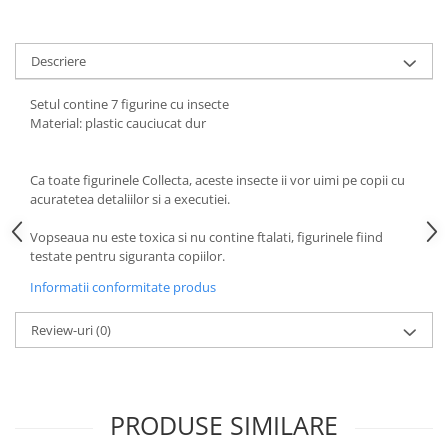
amprente
Animale salbatice
Turnuri de invatare
Cai
Descriere
Insecte si paianjeni
Setul contine 7 figurine cu insecte
Lumea preistorica
Material: plastic cauciucat dur
Ocean si gheata
Reptile si amfibieni
Ca toate figurinele Collecta, aceste insecte ii vor uimi pe copii cu
Set figurine
acuratetea detaliilor si a executiei.
Viata la ferma
Bancuri de lucru cu unelte
Vopseaua nu este toxica si nu contine ftalati, figurinele fiind
testate pentru siguranta copiilor.
Constructii, cuburi, forme si culori
Informatii conformitate produs
Corturi de joaca
Jucarii de rol
Review-uri
(0)
Jucarii pentru baie
La doctor
PRODUSE SIMILARE
Piscine cu bile