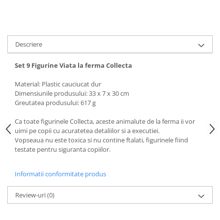
amprente
Animale salbatice
Turnuri de invatare
Cai
Insecte si paianjeni
Descriere
Lumea preistorica
Ocean si gheata
Set 9 Figurine Viata la ferma Collecta
Reptile si amfibieni
Material: Plastic cauciucat dur
Set figurine
Dimensiunile produsului: 33 x 7 x 30 cm
Viata la ferma
Greutatea produsului: 617 g
Bancuri de lucru cu unelte
Ca toate figurinele Collecta, aceste animalute de la ferma ii vor
Constructii, cuburi, forme si culori
uimi pe copii cu acuratetea detaliilor si a executiei.
Vopseaua nu este toxica si nu contine ftalati, figurinele fiind
Corturi de joaca
testate pentru siguranta copiilor.
Jucarii de rol
Informatii conformitate produs
Jucarii pentru baie
La doctor
Review-uri
(0)
Piscine cu bile