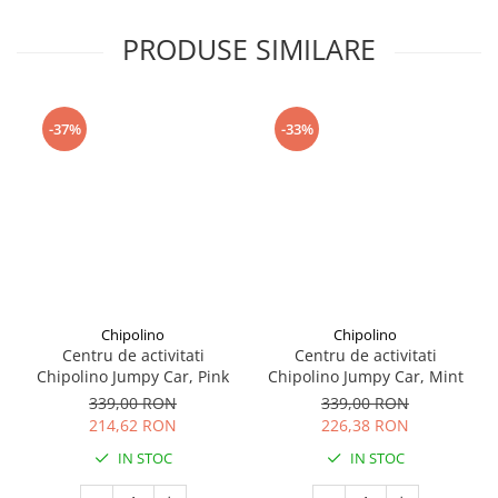
Seturi de curatenie copii
PRODUSE SIMILARE
-37%
-33%
Chipolino
Chipolino
Centru de activitati
Centru de activitati
Chipolino Jumpy Car, Pink
Chipolino Jumpy Car, Mint
339,00 RON
339,00 RON
214,62 RON
226,38 RON
IN STOC
IN STOC