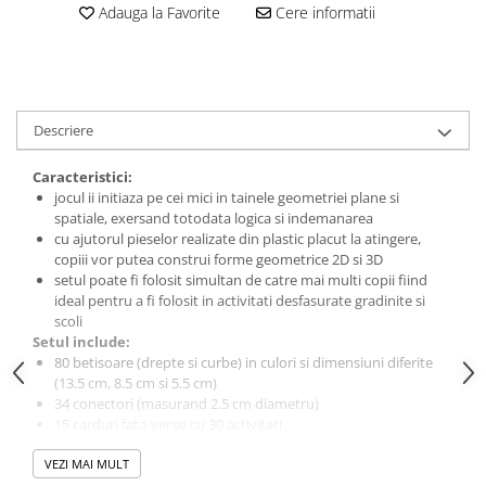
amprente
Adauga la Favorite
Cere informatii
Animale salbatice
Turnuri de invatare
Cai
Insecte si paianjeni
Lumea preistorica
Descriere
Ocean si gheata
Reptile si amfibieni
Caracteristici:
jocul ii initiaza pe cei mici in tainele geometriei plane si
Set figurine
spatiale, exersand totodata logica si indemanarea
Viata la ferma
cu ajutorul pieselor realizate din plastic placut la atingere,
Bancuri de lucru cu unelte
copiii vor putea construi forme geometrice 2D si 3D
setul poate fi folosit simultan de catre mai multi copii fiind
Constructii, cuburi, forme si culori
ideal pentru a fi folosit in activitati desfasurate gradinite si
scoli
Corturi de joaca
Setul include:
Jucarii de rol
80 betisoare (drepte si curbe) in culori si dimensiuni diferite
(13.5 cm, 8.5 cm si 5.5 cm)
Jucarii pentru baie
34 conectori (masurand 2.5 cm diametru)
La doctor
15 carduri fata-verso cu 30 activitati
instructiuni
Piscine cu bile
Varsta recomandata:
VEZI MAI MULT
6 - 10 ani
Atentie!
Contraindicat copiilor mai mici de 3 ani.