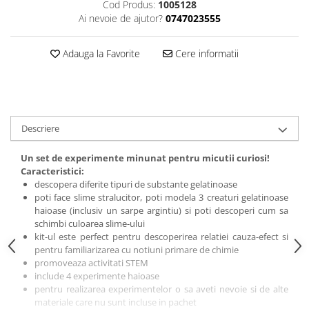
Cod Produs:
1005128
amprente
Animale salbatice
Ai nevoie de ajutor?
0747023555
Turnuri de invatare
Cai
Adauga la Favorite
Cere informatii
Insecte si paianjeni
Lumea preistorica
Ocean si gheata
Reptile si amfibieni
Set figurine
Descriere
Viata la ferma
Un set de experimente minunat pentru micutii curiosi!
Bancuri de lucru cu unelte
Caracteristici:
Constructii, cuburi, forme si culori
descopera diferite tipuri de substante gelatinoase
poti face slime stralucitor, poti modela 3 creaturi gelatinoase
Corturi de joaca
haioase (inclusiv un sarpe argintiu) si poti descoperi cum sa
schimbi culoarea slime-ului
Jucarii de rol
kit-ul este perfect pentru descoperirea relatiei cauza-efect si
Jucarii pentru baie
pentru familiarizarea cu notiuni primare de chimie
promoveaza activitati STEM
La doctor
include 4 experimente haioase
pentru realizarea experimentelor o sa aveti nevoie si de alte
Piscine cu bile
materiale care nu sunt incluse in pachet