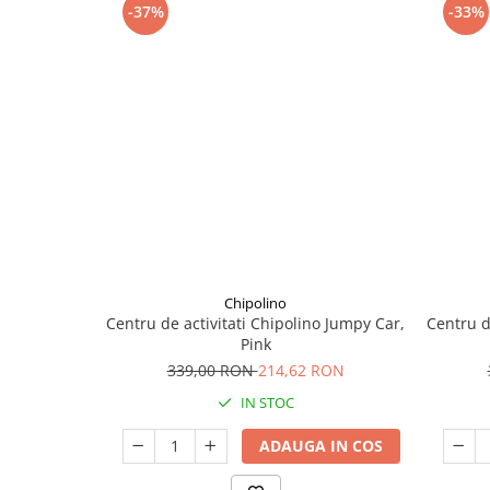
Seturi de curatenie copii
-37%
-33%
Chipolino
Centru de activitati Chipolino Jumpy Car,
Centru d
Pink
339,00 RON
214,62 RON
IN STOC
ADAUGA IN COS