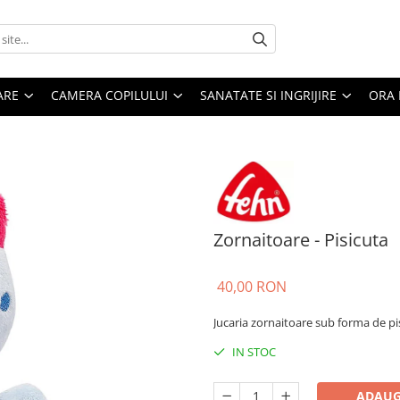
ARE
CAMERA COPILULUI
SANATATE SI INGRIJIRE
ORA 
Zornaitoare - Pisicuta
40,00 RON
Jucaria zornaitoare sub forma de pisi
IN STOC
ADAUG