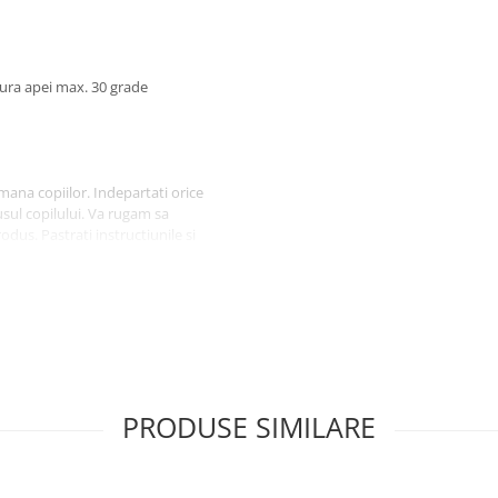
tura apei max. 30 grade
mana copiilor. Indepartati orice
usul copilului. Va rugam sa
odus. Pastrati instructiunile si
l departe de foc, feriti
PRODUSE SIMILARE