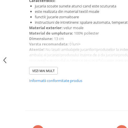
Caracteristici:
amprente
jucaria scoate sunete atunci cand este scuturata
Animale salbatice
Turnuri de invatare
este realizata din material textil moale
Cai
functii: jucarie zornaitoare
Insecte si paianjeni
instructiuni de intretinere: spalare automata, tempera
Material exterior:
velur moale
Lumea preistorica
Material de umplutura:
100% poliester
Ocean si gheata
Dimensiune:
13 cm
Varsta recomandata:
0 luni+
Reptile si amfibieni
Atentie!
Nu lasati ambalajele jucariilor/produselor la inde
Set figurine
ambalaj al jucariei/produsului inainte de a da jucaria/prod
Viata la ferma
supravegheati copilul in timp ce se joaca/foloseste acest pr
etichetele pentru referinte viitoare. Pastrati jucaria/produsu
Bancuri de lucru cu unelte
jucaria/produsul de temperaturi ridicate si umiditate.
VEZI MAI MULT
Constructii, cuburi, forme si culori
Informatii conformitate produs
Corturi de joaca
Jucarii de rol
Jucarii pentru baie
La doctor
Piscine cu bile