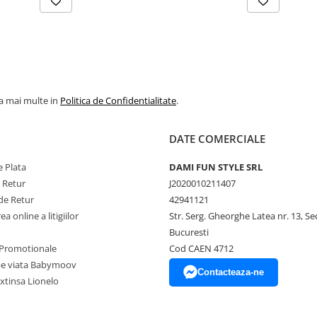
la mai multe in
Politica de Confidentialitate
.
DATE COMERCIALE
 Plata
DAMI FUN STYLE SRL
e Retur
J2020010211407
de Retur
42941121
a online a litigiilor
Str. Serg. Gheorghe Latea nr. 13, Se
Bucuresti
Promotionale
Cod CAEN 4712
pe viata Babymoov
Contacteaza-ne
xtinsa Lionelo