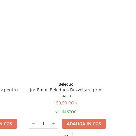
Beleduc
iv pentru
Joc Emmi Beleduc - Dezvoltare prin
Joc
Joacă
150,90 RON
IN STOC
N COS
ADAUGA IN COS