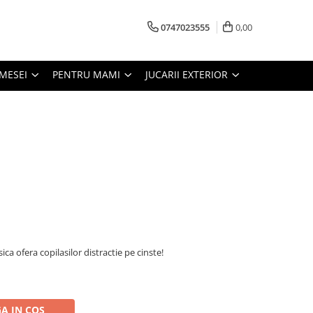
0747023555
0,00
MESEI
PENTRU MAMI
JUCARII EXTERIOR
ca ofera copilasilor distractie pe cinste!
A IN COS