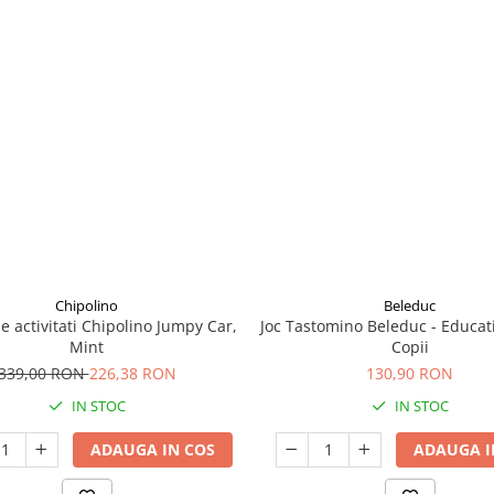
Chipolino
Beleduc
e activitati Chipolino Jumpy Car,
Joc Tastomino Beleduc - Educat
Mint
Copii
339,00 RON
226,38 RON
130,90 RON
IN STOC
IN STOC
ADAUGA IN COS
ADAUGA I