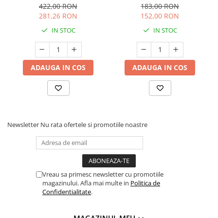
Alb
422,00 RON
183,00 RON
281,26 RON
152,00 RON
IN STOC
IN STOC
ADAUGA IN COS
ADAUGA IN COS
Newsletter
Nu rata ofertele si promotiile noastre
Vreau sa primesc newsletter cu promotiile
magazinului. Afla mai multe in
Politica de
Confidentialitate
.
MAGAZINUL MEU