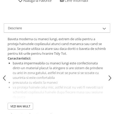
Adauga la Favorite
Cere informatii
amprente
Animale salbatice
Turnuri de invatare
Cai
Insecte si paianjeni
Lumea preistorica
Descriere
Ocean si gheata
Baveta moderna cu maneci lungi, extrem de utila pentru a
Reptile si amfibieni
proteja hainutele copilasului atunci cand mananca sau cand se
Set figurine
joaca. Se poate utiliza ca atare sau daca doriti o baveta de schimb
Viata la ferma
pentru kit-urile pentru hranire Tidy Tot.
Caracteristici:
Bancuri de lucru cu unelte
baveta impermeabila cu maneci lungi este confectionata
Constructii, cuburi, forme si culori
dintr-un material placut la atingere si are sistem de prindere
cu arici in zona gatului, astfel incat se pune si se scoate cu
Corturi de joaca
usurinta si este confortabila
prevazuta cu elastic la maneci
Jucarii de rol
va proteja hainele celui mic, astfel incat nu veti fi nevoiti sa ii
Jucarii pentru baie
schimbati copilasului hainele dupa fiecare masa sau sesiune
de joaca
La doctor
marime unica: recomandata de la 6 - 24 luni
VEZI MAI MULT
veti primi o banda speciala pentru sistemul de prindere cu
Piscine cu bile
arici pe care sa o folositi cand spalati baveta, astfel incat sa nu