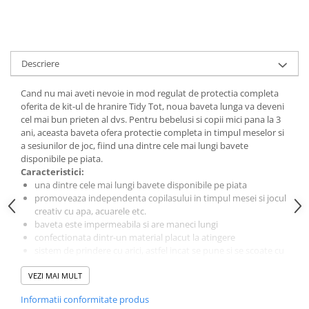
amprente
Animale salbatice
Turnuri de invatare
Cai
Insecte si paianjeni
Descriere
Lumea preistorica
Ocean si gheata
Cand nu mai aveti nevoie in mod regulat de protectia completa
oferita de kit-ul de hranire Tidy Tot, noua baveta lunga va deveni
Reptile si amfibieni
cel mai bun prieten al dvs. Pentru bebelusi si copii mici pana la 3
Set figurine
ani, aceasta baveta ofera protectie completa in timpul meselor si
Viata la ferma
a sesiunilor de joc, fiind una dintre cele mai lungi bavete
disponibile pe piata.
Bancuri de lucru cu unelte
Caracteristici:
Constructii, cuburi, forme si culori
una dintre cele mai lungi bavete disponibile pe piata
promoveaza independenta copilasului in timpul mesei si jocul
Corturi de joaca
creativ cu apa, acuarele etc.
baveta este impermeabila si are maneci lungi
Jucarii de rol
confectionata dintr-un material placut la atingere
Jucarii pentru baie
sistem de prindere cu arici, astfel incat se pune si se scoate cu
usurinta
La doctor
VEZI MAI MULT
prevazuta cu elastic la maneci
ofera protectie la 360 de grade, multumita lungimii si a
Piscine cu bile
Informatii conformitate produs
sistemului de prindere