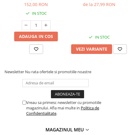
simturile si abilitatile
152,00 RON
de la 27,99 RON
instructiunile si etichetele pentru referinte viitoare. Pastrati
senzoriale, Silicon, Fara
jucaria/produsul departe de foc, feriti jucaria/produsul de
IN STOC
BPA, 6 luni+
temperaturi ridicate si umiditate. Jucaria/produsul se poate
curata cu o carpa usor umeda. Stergeti si uscati la aer imediat
dupa curatare.
ADAUGA IN COS
IN STOC
VEZI VARIANTE
Newsletter
Nu rata ofertele si promotiile noastre
Vreau sa primesc newsletter cu promotiile
magazinului. Afla mai multe in
Politica de
Confidentialitate
.
MAGAZINUL MEU