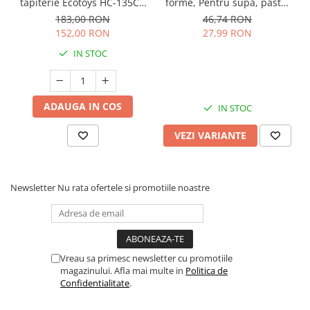
tapiterie Ecotoys HC-135C -
forme, Pentru supa, paste,
Alb
alimente usoare, Dezvolta
183,00 RON
46,74 RON
simturile si abilitatile
152,00 RON
27,99 RON
senzoriale, Silicon, Fara
IN STOC
BPA, 6 luni+
ADAUGA IN COS
IN STOC
VEZI VARIANTE
Newsletter
Nu rata ofertele si promotiile noastre
Vreau sa primesc newsletter cu promotiile
magazinului. Afla mai multe in
Politica de
Confidentialitate
.