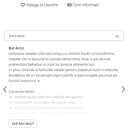
amprente
Adauga la Favorite
Cere informatii
Animale salbatice
Turnuri de invatare
Cai
Insecte si paianjeni
Lumea preistorica
Descriere
Ocean si gheata
Reptile si amfibieni
Bol Arici
Set figurine
Utilizarea veselei colorate si/sau cu motive hazlii va transforma
mesele intr-o bucurie si ii poate determina chiar si pe cei mai
Viata la ferma
pretentiosi bebelusi si copii sa incerce alimente noi.
Bancuri de lucru cu unelte
In plus, bolurile si farfuriile vesele pentru bebelusi sunt o metoda
excelenta de a-i invata pe copii culorile si personajele ascunse pe
Constructii, cuburi, forme si culori
fundul acestora! ☺
Corturi de joaca
Caracteristici:
Jucarii de rol
antiderapant datorita inelului de cauciuc;
compatibil cu masina de spalat vase;
Jucarii pentru baie
NU introduceti in cuptorul cu microunde!
La doctor
designul colorat stimuleaza imaginatia picilor.
Piscine cu bile
Design & culoare: Arici, rosu
VEZI MAI MULT