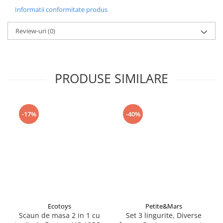
Seturi de curatenie copii
Material: Melamină
Informatii conformitate produs
Greutatea produsului: 0.228 kg
Dimensiuni: Diametru: 15.5 cm, Inaltime: 5 cm
Importator:
Review-uri
(0)
Piciulica
Atentie!
Nu lasati ambalajul produsului la indemana copiilor.
PRODUSE SIMILARE
-17%
-40%
Ecotoys
Petite&Mars
Scaun de masa 2 in 1 cu
Set 3 lingurite, Diverse