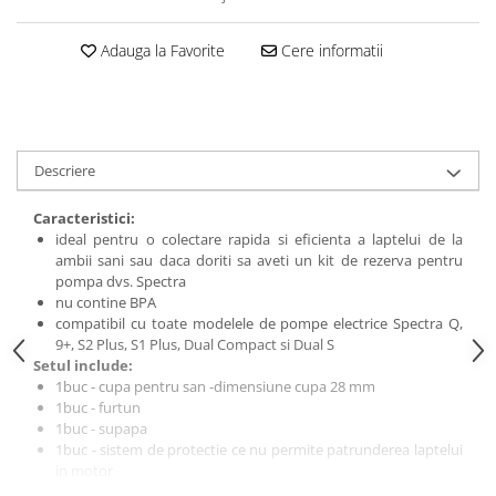
amprente
Animale salbatice
Turnuri de invatare
Adauga la Favorite
Cere informatii
Cai
Insecte si paianjeni
Lumea preistorica
Ocean si gheata
Descriere
Reptile si amfibieni
Set figurine
Caracteristici:
Viata la ferma
ideal pentru o colectare rapida si eficienta a laptelui de la
Bancuri de lucru cu unelte
ambii sani sau daca doriti sa aveti un kit de rezerva pentru
pompa dvs. Spectra
Constructii, cuburi, forme si culori
nu contine BPA
compatibil cu toate modelele de pompe electrice Spectra Q,
Corturi de joaca
9+, S2 Plus, S1 Plus, Dual Compact si Dual S
Jucarii de rol
Setul include:
1buc - cupa pentru san -dimensiune cupa 28 mm
Jucarii pentru baie
1buc - furtun
1buc - supapa
La doctor
1buc - sistem de protectie ce nu permite patrunderea laptelui
Piscine cu bile
in motor
biberon capacitate 160 ml