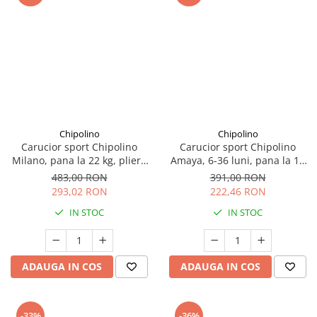
Chipolino
Chipolino
Carucior sport Chipolino
Carucior sport Chipolino
Milano, pana la 22 kg, pliere
Amaya, 6-36 luni, pana la 15
cu o singura mana, tip
kg, pliere cu o singura mana,
483,00 RON
391,00 RON
umbrela, ultra-usor 5.6 kg -
tip umbrela, ultra-usor 4.9 kg
293,02 RON
222,46 RON
Zebra, Negru
- Flamingo Roz
IN STOC
IN STOC
ADAUGA IN COS
ADAUGA IN COS
-33%
-36%