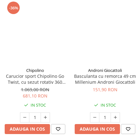
-36%
Chipolino
Androni Giocattoli
Carucior sport Chipolino Go
Basculanta cu remorca 49 cm
Twist, cu sezut rotativ 360
Millenium Androni Giocattoli
grade, pliere cu o singura
1.069,00 RON
151,90 RON
mana, pana la 22 kg, Latte
681,10 RON
IN STOC
IN STOC
ADAUGA IN COS
ADAUGA IN COS