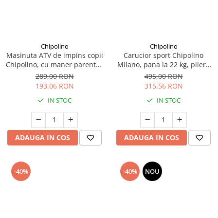
Seturi de curatenie copii
Chipolino
Chipolino
Masinuta ATV de impins copii
Carucior sport Chipolino
Chipolino, cu maner parental,
Milano, pana la 22 kg, pliere
verde, 3+ ani
cu o singura mana, tip
289,00 RON
495,00 RON
umbrela, ultra-usor 5.6 kg -
193,06 RON
315,56 RON
Powder pink
IN STOC
IN STOC
ADAUGA IN COS
ADAUGA IN COS
-40%
-40%
NOU