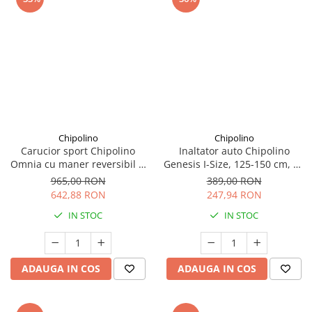
Chipolino
Chipolino
Carucior sport Chipolino
Inaltator auto Chipolino
Omnia cu maner reversibil si
Genesis I-Size, 125-150 cm, cu
husa picioare, Cashmere
sistem Isofix, Noir
965,00 RON
389,00 RON
642,88 RON
247,94 RON
IN STOC
IN STOC
ADAUGA IN COS
ADAUGA IN COS