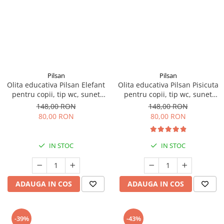
Pilsan
Pilsan
Olita educativa Pilsan Elefant
Olita educativa Pilsan Pisicuta
pentru copii, tip wc, sunet
pentru copii, tip wc, sunet
sifon, suport hartie
sifon, suport hartie
148,00 RON
148,00 RON
80,00 RON
80,00 RON
IN STOC
IN STOC
ADAUGA IN COS
ADAUGA IN COS
-39%
-43%