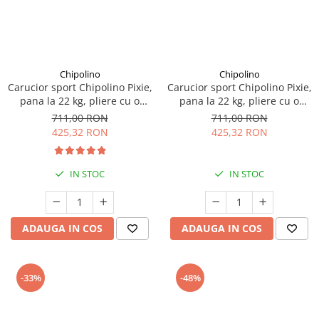
Chipolino
Chipolino
Carucior sport Chipolino Pixie,
Carucior sport Chipolino Pixie,
pana la 22 kg, pliere cu o
pana la 22 kg, pliere cu o
singura mana, cu maner de
singura mana, cu maner de
711,00 RON
711,00 RON
transport, Tiramisu
transport, Pink marshmallow
425,32 RON
425,32 RON
IN STOC
IN STOC
ADAUGA IN COS
ADAUGA IN COS
-33%
-48%