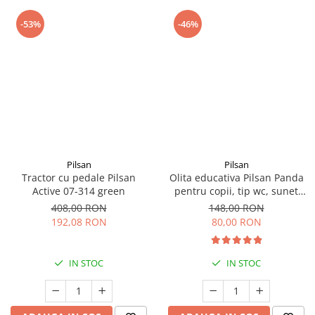
-53%
-46%
Pilsan
Pilsan
Tractor cu pedale Pilsan
Olita educativa Pilsan Panda
Active 07-314 green
pentru copii, tip wc, sunet
sifon, suport hartie
408,00 RON
148,00 RON
192,08 RON
80,00 RON
IN STOC
IN STOC