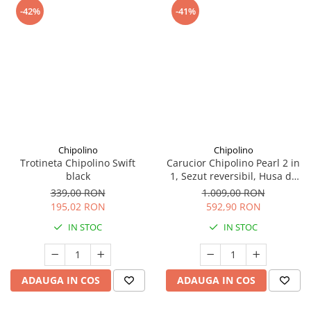
-42%
-41%
Chipolino
Chipolino
Trotineta Chipolino Swift
Carucior Chipolino Pearl 2 in
black
1, Sezut reversibil, Husa de
picioare, Gentuta parinti,
339,00 RON
1.009,00 RON
Pana la 22 kg, Noir
195,02 RON
592,90 RON
IN STOC
IN STOC
ADAUGA IN COS
ADAUGA IN COS