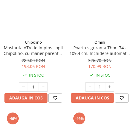
Chipolino
Qmini
Masinuta ATV de impins copii
Poarta siguranta Thor, 74 -
Chipolino, cu maner parental,
109.4 cm, Inchidere automata,
rosu, 3+ ani
Sistem dublu de blocare, Otel
289,00 RON
326,70 RON
193,06 RON
170,99 RON
IN STOC
IN STOC
ADAUGA IN COS
ADAUGA IN COS
-46%
-46%