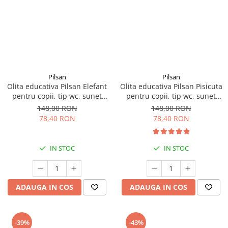
Pilsan
Pilsan
Olita educativa Pilsan Elefant
Olita educativa Pilsan Pisicuta
pentru copii, tip wc, sunet
pentru copii, tip wc, sunet
sifon, suport hartie
sifon, suport hartie
148,00 RON
148,00 RON
78,40 RON
78,40 RON
IN STOC
IN STOC
ADAUGA IN COS
ADAUGA IN COS
-39%
-43%