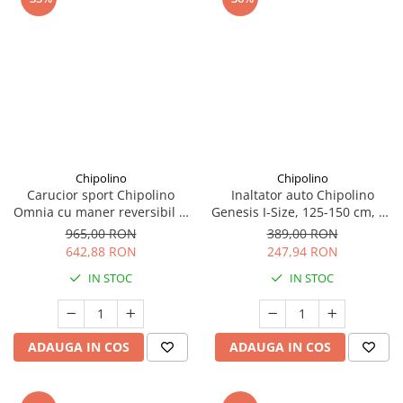
Chipolino
Chipolino
Carucior sport Chipolino
Inaltator auto Chipolino
Omnia cu maner reversibil si
Genesis I-Size, 125-150 cm, cu
husa picioare, Cashmere
sistem Isofix, Noir
965,00 RON
389,00 RON
642,88 RON
247,94 RON
IN STOC
IN STOC
ADAUGA IN COS
ADAUGA IN COS