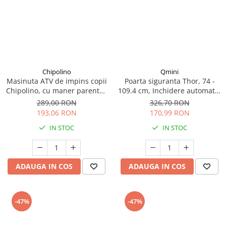
Chipolino
Qmini
Masinuta ATV de impins copii
Poarta siguranta Thor, 74 -
Chipolino, cu maner parental,
109.4 cm, Inchidere automata,
rosu, 3+ ani
Sistem dublu de blocare, Otel
289,00 RON
326,70 RON
193,06 RON
170,99 RON
IN STOC
IN STOC
ADAUGA IN COS
ADAUGA IN COS
-47%
-47%