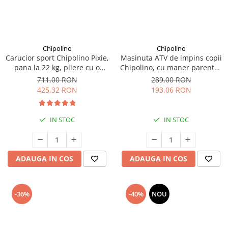
Seturi de curatenie copii
Chipolino
Chipolino
Carucior sport Chipolino Pixie,
Masinuta ATV de impins copii
pana la 22 kg, pliere cu o
Chipolino, cu maner parental,
singura mana, cu maner de
verde, 3+ ani
711,00 RON
289,00 RON
transport, Tiramisu
425,32 RON
193,06 RON
IN STOC
IN STOC
ADAUGA IN COS
ADAUGA IN COS
-36%
-40%
NOU