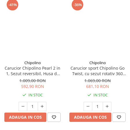
-41%
-36%
Chipolino
Chipolino
Carucior Chipolino Pearl 2 in
Carucior sport Chipolino Go
1, Sezut reversibil, Husa de
Twist, cu sezut rotativ 360
picioare, Gentuta parinti,
grade, pliere cu o singura
1.009,00 RON
1.069,00 RON
Pana la 22 kg, Noir
mana, pana la 22 kg, Latte
592,90 RON
681,10 RON
IN STOC
IN STOC
ADAUGA IN COS
ADAUGA IN COS