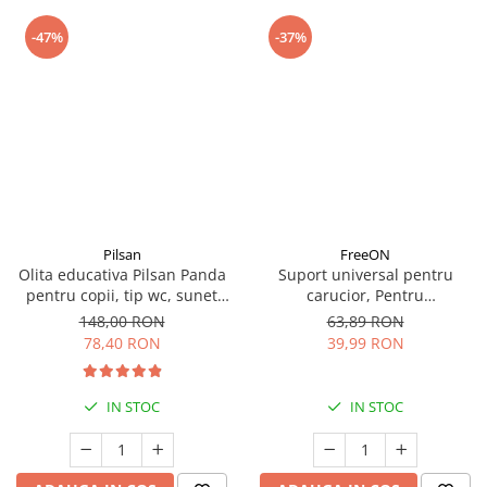
-47%
-37%
Pilsan
FreeON
Olita educativa Pilsan Panda
Suport universal pentru
pentru copii, tip wc, sunet
carucior, Pentru
sifon, suport hartie
biberon/pahar, FreeON,
148,00 RON
63,89 RON
Negru
78,40 RON
39,99 RON
IN STOC
IN STOC