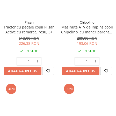
amprente
Animale salbatice
Turnuri de invatare
Cai
Insecte si paianjeni
Pilsan
Chipolino
Lumea preistorica
Tractor cu pedale copii Pilsan
Masinuta ATV de impins copii
Active cu remorca, rosu, 3+
Chipolino, cu maner parental,
Ocean si gheata
ani
roz, 3+ ani
513,00 RON
289,00 RON
Reptile si amfibieni
226,38 RON
193,06 RON
Set figurine
IN STOC
IN STOC
Viata la ferma
Bancuri de lucru cu unelte
Constructii, cuburi, forme si culori
ADAUGA IN COS
ADAUGA IN COS
Corturi de joaca
Jucarii de rol
-40%
-33%
Jucarii pentru baie
La doctor
Piscine cu bile