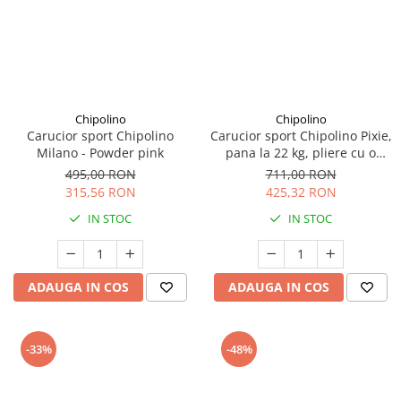
Chipolino
Chipolino
Carucior sport Chipolino
Carucior sport Chipolino Pixie,
Milano - Powder pink
pana la 22 kg, pliere cu o
singura mana, cu maner de
495,00 RON
711,00 RON
transport, Pink marshmallow
315,56 RON
425,32 RON
IN STOC
IN STOC
ADAUGA IN COS
ADAUGA IN COS
-33%
-48%