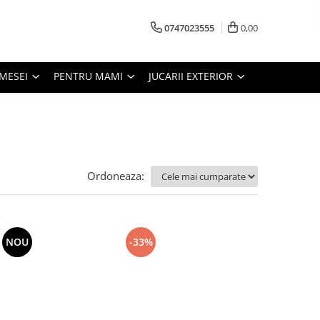
0747023555
0,00
MESEI
PENTRU MAMI
JUCARII EXTERIOR
Ordoneaza:
NOU
-33%