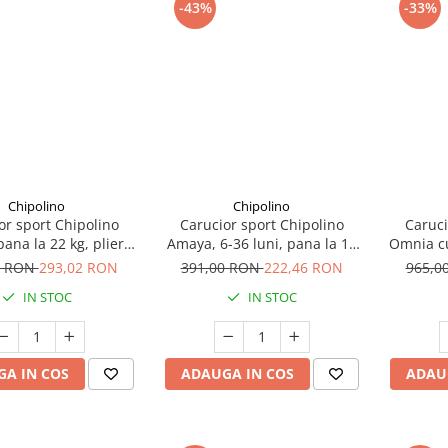
-43%
-33%
Chipolino
Chipolino
or sport Chipolino
Carucior sport Chipolino
Caruci
pana la 22 kg, pliere
Amaya, 6-36 luni, pana la 15
Omnia cu
singura mana, tip
kg, pliere cu o singura mana,
husa p
0 RON
293,02 RON
391,00 RON
222,46 RON
965,0
 ultra-usor 5.6 kg -
tip umbrela, ultra-usor 4.9 kg
IN STOC
IN STOC
ebra, Negru
- Flamingo Roz
A IN COS
ADAUGA IN COS
ADAU