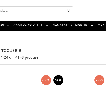
ARE
CAMERA COPILULUI
SANATATE SI INGRIJIRE
ORA 
Produsele
1-
24
din
4148
produse
-56%
NOU
-56%