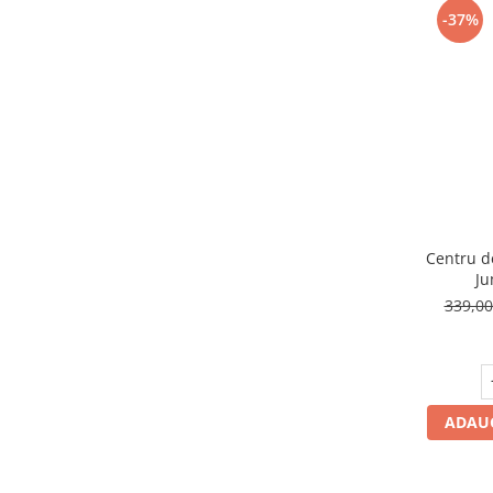
-37%
Centru de
Ju
339,0
ADAUG