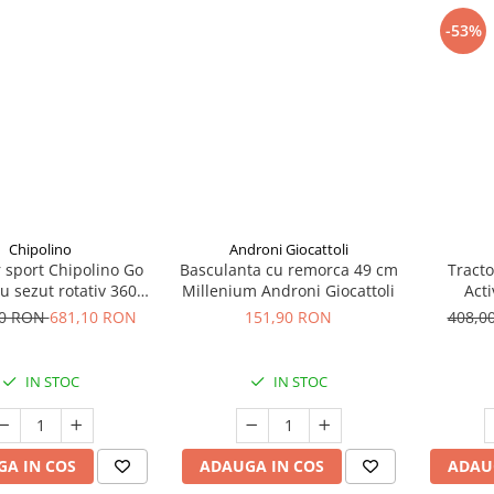
-53%
Chipolino
Androni Giocattoli
 sport Chipolino Go
Basculanta cu remorca 49 cm
Tracto
cu sezut rotativ 360
Millenium Androni Giocattoli
Act
pliere cu o singura
00 RON
681,10 RON
151,90 RON
408,0
ana la 22 kg, Latte
IN STOC
IN STOC
A IN COS
ADAUGA IN COS
ADAU