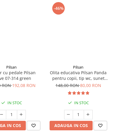
-46%
Pilsan
Pilsan
r cu pedale Pilsan
Olita educativa Pilsan Panda
ive 07-314 green
pentru copii, tip wc, sunet
sifon, suport hartie
0 RON
192,08 RON
148,00 RON
80,00 RON
IN STOC
IN STOC
GA IN COS
ADAUGA IN COS