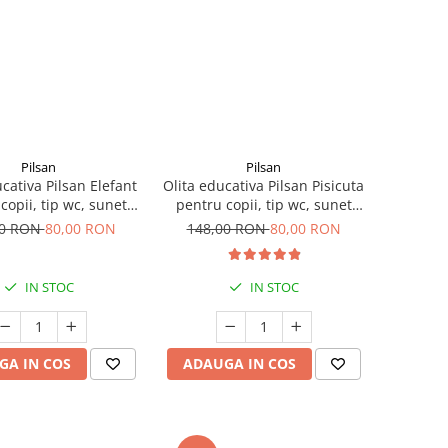
Pilsan
Pilsan
cativa Pilsan Elefant
Olita educativa Pilsan Pisicuta
tip wc, sunet
pentru copii, tip wc, sunet
n, suport hartie
sifon, suport hartie
00 RON
80,00 RON
148,00 RON
80,00 RON
IN STOC
IN STOC
GA IN COS
ADAUGA IN COS