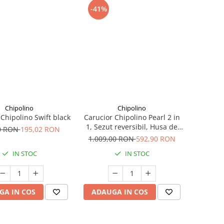
-41%
Chipolino
Chipolino
 Chipolino Swift black
Carucior Chipolino Pearl 2 in
1, Sezut reversibil, Husa de
0 RON
195,02 RON
picioare, Gentuta parinti,
1.009,00 RON
592,90 RON
Pana la 22 kg, Noir
IN STOC
IN STOC
GA IN COS
ADAUGA IN COS