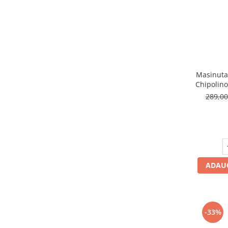
amprente
Animale salbatice
Turnuri de invatare
Cai
Insecte si paianjeni
Lumea preistorica
Ocean si gheata
Masinuta
Reptile si amfibieni
Chipolino
Set figurine
v
289,0
Viata la ferma
Bancuri de lucru cu unelte
Constructii, cuburi, forme si culori
Corturi de joaca
ADAUG
Jucarii de rol
Jucarii pentru baie
La doctor
-33%
Piscine cu bile