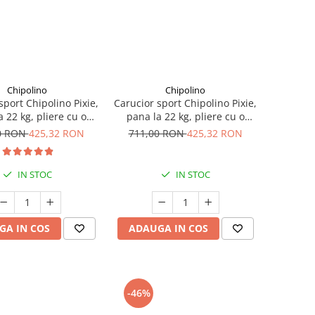
Chipolino
Chipolino
sport Chipolino Pixie,
Carucior sport Chipolino Pixie,
 22 kg, pliere cu o
pana la 22 kg, pliere cu o
 mana, cu maner de
singura mana, cu maner de
0 RON
425,32 RON
711,00 RON
425,32 RON
transport, Tiramisu
transport, Pink marshmallow
IN STOC
IN STOC
GA IN COS
ADAUGA IN COS
-46%