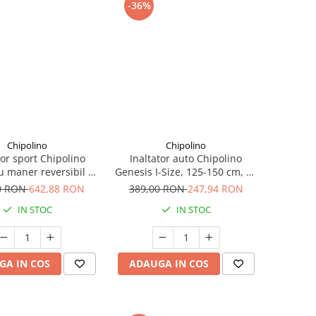
-36%
Chipolino
Chipolino
or sport Chipolino
Inaltator auto Chipolino
 maner reversibil si
Genesis I-Size, 125-150 cm, cu
icioare, Cashmere
sistem Isofix, Noir
0 RON
642,88 RON
389,00 RON
247,94 RON
IN STOC
IN STOC
GA IN COS
ADAUGA IN COS