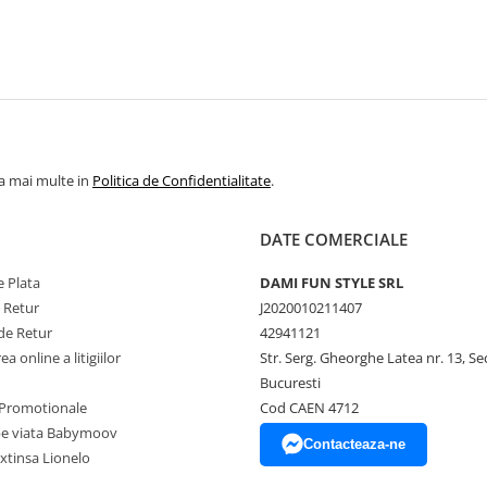
la mai multe in
Politica de Confidentialitate
.
DATE COMERCIALE
 Plata
DAMI FUN STYLE SRL
e Retur
J2020010211407
de Retur
42941121
a online a litigiilor
Str. Serg. Gheorghe Latea nr. 13, Se
Bucuresti
Promotionale
Cod CAEN 4712
pe viata Babymoov
Contacteaza-ne
xtinsa Lionelo