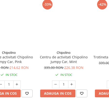
-33%
-42%
Chipolino
Chipolino
 activitati Chipolino
Centru de activitati Chipolino
Trotineta
mpy Car, Pink
Jumpy Car, Mint
339,0
0 RON
214,62 RON
339,00 RON
226,38 RON
IN STOC
IN STOC
A IN COS
ADAUGA IN COS
ADAU