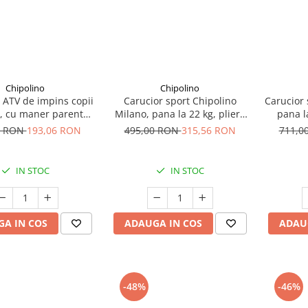
Chipolino
Chipolino
 ATV de impins copii
Carucior sport Chipolino
Carucior 
, cu maner parental,
Milano, pana la 22 kg, pliere
pana la
erde, 3+ ani
cu o singura mana, tip
singura
0 RON
193,06 RON
495,00 RON
315,56 RON
711,0
umbrela, ultra-usor 5.6 kg -
Powder pink
IN STOC
IN STOC
A IN COS
ADAUGA IN COS
ADAU
-48%
-46%