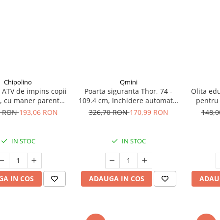
Chipolino
Qmini
 ATV de impins copii
Poarta siguranta Thor, 74 -
Olita edu
, cu maner parental,
109.4 cm, Inchidere automata,
pentru copii, 
rosu, 3+ ani
Sistem dublu de blocare, Otel
sifo
0 RON
193,06 RON
326,70 RON
170,99 RON
148,
IN STOC
IN STOC
A IN COS
ADAUGA IN COS
ADAU