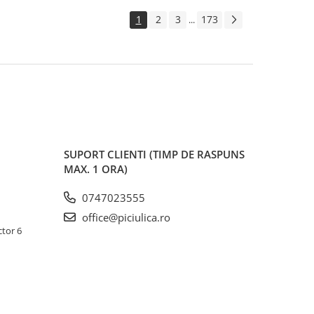
1
2
3
173
...
SUPORT CLIENTI
(TIMP DE RASPUNS
MAX. 1 ORA)
0747023555
office@piciulica.ro
ctor 6