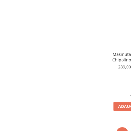
Seturi de curatenie copii
Masinuta
Chipolino
289,0
ADAUG