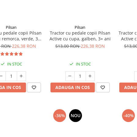
Pilsan
Pilsan
u pedale copii Pilsan
Tractor cu pedale copii Pilsan
Tractor c
u remorca, verde, 3+
Active cu cupa, galben, 3+ ani
Active 
ani
0 RON
226,38 RON
513,00 RON
226,38 RON
513,0
IN STOC
IN STOC
A IN COS
ADAUGA IN COS
ADAU
-36%
NOU
-40%