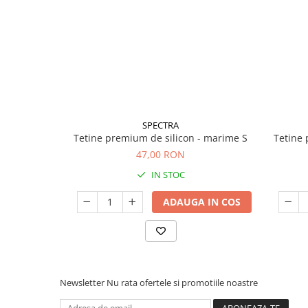
Seturi de curatenie copii
SPECTRA
Tetine premium de silicon - marime S
Tetine 
47,00 RON
IN STOC
ADAUGA IN COS
Newsletter
Nu rata ofertele si promotiile noastre