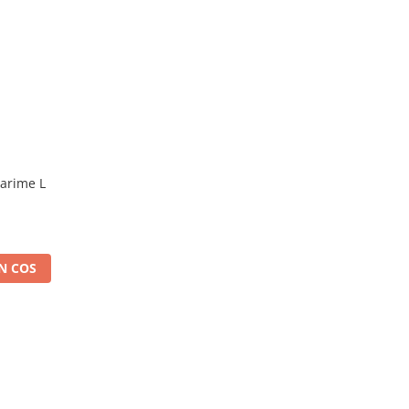
marime L
N COS