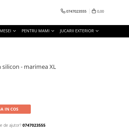
0747023555
0,00
MESEI
PENTRU MAMI
JUCARII EXTERIOR
 silicon - marimea XL
A IN COS
ie de ajutor?
0747023555