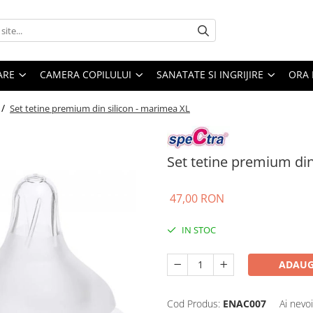
ARE
CAMERA COPILULUI
SANATATE SI INGRIJIRE
ORA 
 /
Set tetine premium din silicon - marimea XL
Set tetine premium din
47,00 RON
IN STOC
ADAUG
Cod Produs:
ENAC007
Ai nevo