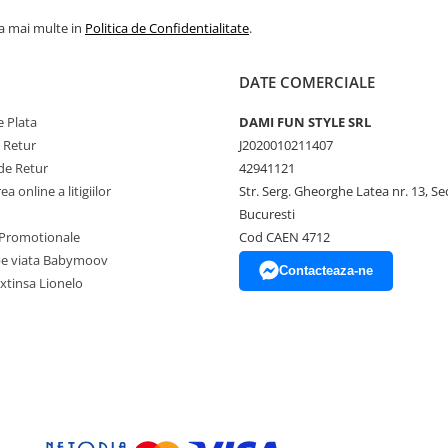
la mai multe in
Politica de Confidentialitate
.
DATE COMERCIALE
 Plata
DAMI FUN STYLE SRL
e Retur
J2020010211407
de Retur
42941121
a online a litigiilor
Str. Serg. Gheorghe Latea nr. 13, Se
Bucuresti
Promotionale
Cod CAEN 4712
pe viata Babymoov
Contacteaza-ne
xtinsa Lionelo