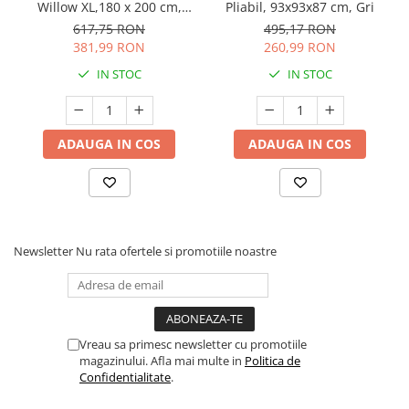
Willow XL,180 x 200 cm,
Pliabil, 93x93x87 cm, Gri
Pliere compacta, Include
617,75 RON
495,17 RON
geanta de transport, Din
381,99 RON
260,99 RON
plasa, Cu doua intrari
IN STOC
IN STOC
laterale si fermoar, Cu
ventuze pentru stabilitate,
Conform cu EN 12227:2
ADAUGA IN COS
ADAUGA IN COS
Newsletter
Nu rata ofertele si promotiile noastre
Vreau sa primesc newsletter cu promotiile
magazinului. Afla mai multe in
Politica de
Confidentialitate
.