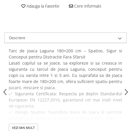
amprente
Adauga la Favorite
Cere informatii
Animale salbatice
Turnuri de invatare
Cai
Insecte si paianjeni
Lumea preistorica
Descriere
Ocean si gheata
Reptile si amfibieni
Tarc de joaca Laguna 180×200 cm – Spatios, Sigur si
Set figurine
Conceput pentru Distractie Fara Sfarsit
Viata la ferma
Lasati copilul sa se joace, sa exploreze si sa creasca in
Bancuri de lucru cu unelte
siguranta cu tarcul de joaca Laguna, conceput pentru
copii cu varsta intre 1 si 5 ani. Cu suprafata sa de joaca
Constructii, cuburi, forme si culori
foarte mare de 180×200 cm, ofera suficient spatiu pentru
Corturi de joaca
jucarii, miscare si joaca.
✅ Siguranta Certificata: Respecta pe deplin Standardul
Jucarii de rol
European EN 12227:2010, garantand cel mai inalt nivel
Jucarii pentru baie
de siguranta.
✅ Design Spatios: Suprafata mare de joaca le permite
La doctor
copiilor sa se tarasca, sa se joace si sa exploreze liber.
Piscine cu bile
✅ Intrare cu Fermoar: Usa laterala practica cu fermoar
VEZI MAI MULT
pentru acces facil — distractiva pentru copii si practica