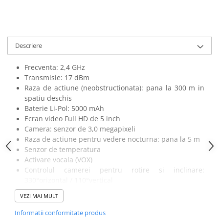
amprente
Animale salbatice
Turnuri de invatare
Cai
Insecte si paianjeni
Descriere
Lumea preistorica
Ocean si gheata
Frecventa: 2,4 GHz
Reptile si amfibieni
Transmisie: 17 dBm
Raza de actiune (neobstructionata): pana la 300 m in
Set figurine
spatiu deschis
Viata la ferma
Baterie Li-Pol: 5000 mAh
Bancuri de lucru cu unelte
Ecran video Full HD de 5 inch
Camera: senzor de 3,0 megapixeli
Constructii, cuburi, forme si culori
Raza de actiune pentru vedere nocturna: pana la 5 m
Corturi de joaca
Senzor de temperatura
Activare vocala (VOX)
Jucarii de rol
Controlul camerei pentru rotire si inclinare:
Jucarii pentru baie
330°orizontal / 110°vertical
La doctor
Functie de alarma
VEZI MAI MULT
Functie de redare muzica
Piscine cu bile
Functie de inregistrare video
Informatii conformitate produs