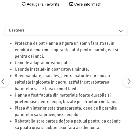
Adauga la Favorite
Cere informatii
Turnuri de invatare
Animale salbatice
Cai
Insecte si paianjeni
Descriere
Lumea preistorica
Ocean si gheata
Protectia de pat Hanna asigura un somn fara stres, in
Reptile si amfibieni
conditii de maxima siguranta, atat pentru parinti, cat si
Set figurine
pentru cei mici.
Viata la ferma
Usor de adaptat oricarui pat.
Usor de instalat- in doar cateva minute.
Bancuri de lucru cu unelte
Recomandate, mai ales, pentru paturile care nu au
Constructii, cuburi, forme si culori
saltelele inglobate in cadru, astfel incat rabatarea
Corturi de joaca
barierelor sa se faca in mod facil.
Hanna
a fost facuta din materiale foarte durabile si
Jucarii de rol
prietenoase pentru copii, bazate pe structura metalica.
Jucarii pentru baie
Plasa din interior este transparenta, ceea ce ii permite
parintelui sa supravegheze copilul.
La doctor
Rabatabila spre partea de jos a patului pentru ca cel mic
Piscine cu bile
sa poata urca si cobori usor fara a o demonta.