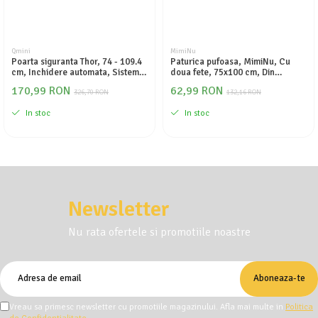
Qmini
MimiNu
Poarta siguranta Thor, 74 - 109.4
Paturica pufoasa, MimiNu, Cu
cm, Inchidere automata, Sistem
doua fete, 75x100 cm, Din
dublu de blocare, Otel
tesatura de catifea si bumbac,
170,99 RON
62,99 RON
326,70 RON
Little Ballerina Pink
132,16 RON
In stoc
In stoc
Newsletter
Nu rata ofertele si promotiile noastre
Vreau sa primesc newsletter cu promotiile magazinului. Afla mai multe in
Politica