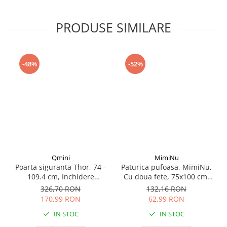
Seturi de curatenie copii
PRODUSE SIMILARE
-48%
-52%
Qmini
MimiNu
Poarta siguranta Thor, 74 -
Paturica pufoasa, MimiNu,
109.4 cm, Inchidere
Cu doua fete, 75x100 cm,
automata, Sistem dublu de
Din tesatura de catifea si
326,70 RON
132,16 RON
blocare, Otel
bumbac, Little Ballerina
170,99 RON
62,99 RON
Pink
IN STOC
IN STOC