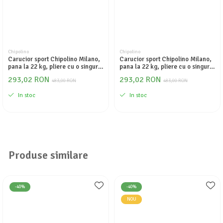
Chipolino
Chipolino
Carucior sport Chipolino Milano,
Carucior sport Chipolino Milano,
pana la 22 kg, pliere cu o singura
pana la 22 kg, pliere cu o singura
mana, tip umbrela, ultra-usor 5.6
mana, tip umbrela, ultra-usor 5.6
293,02 RON
293,02 RON
kg - Zebra, Negru
483,00 RON
kg - Hippo, Albastru
483,00 RON
In stoc
In stoc
Produse similare
-40%
-40%
NOU