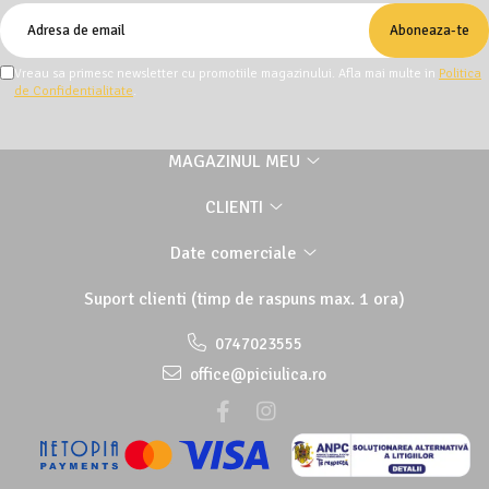
Vreau sa primesc newsletter cu promotiile magazinului. Afla mai multe in
Politica
de Confidentialitate
.
MAGAZINUL MEU
CLIENTI
Date comerciale
Suport clienti
(timp de raspuns max. 1 ora)
0747023555
office@piciulica.ro