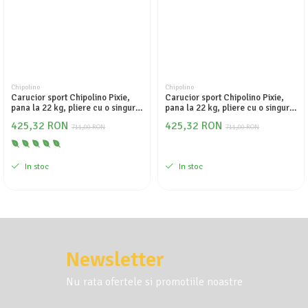
Chipolino
Chipolino
Carucior sport Chipolino Pixie,
Carucior sport Chipolino Pixie,
pana la 22 kg, pliere cu o singura
pana la 22 kg, pliere cu o singura
mana, cu maner de transport,
mana, cu maner de transport,
425,32 RON
425,32 RON
Tiramisu
711,00 RON
Pink marshmallow
711,00 RON
In stoc
In stoc
Newsletter
Nu rata ofertele si promotiile noastre