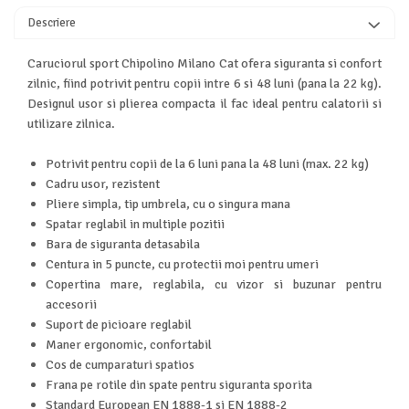
Turnuri de invatare
Descriere
Animale salbatice
Cai
Caruciorul sport Chipolino Milano Cat ofera siguranta si confort
Insecte si paianjeni
zilnic, fiind potrivit pentru copii intre 6 si 48 luni (pana la 22 kg).
Lumea preistorica
Designul usor si plierea compacta il fac ideal pentru calatorii si
Ocean si gheata
utilizare zilnica.
Reptile si amfibieni
Potrivit pentru copii de la 6 luni pana la 48 luni (max. 22 kg)
Set figurine
Cadru usor, rezistent
Viata la ferma
Pliere simpla, tip umbrela, cu o singura mana
Bancuri de lucru cu unelte
Spatar reglabil in multiple pozitii
Constructii, cuburi, forme si culori
Bara de siguranta detasabila
Centura in 5 puncte, cu protectii moi pentru umeri
Corturi de joaca
Copertina mare, reglabila, cu vizor si buzunar pentru
Jucarii de rol
accesorii
Suport de picioare reglabil
Jucarii pentru baie
Maner ergonomic, confortabil
La doctor
Cos de cumparaturi spatios
Piscine cu bile
Frana pe rotile din spate pentru siguranta sporita
Standard European EN 1888-1 si EN 1888-2