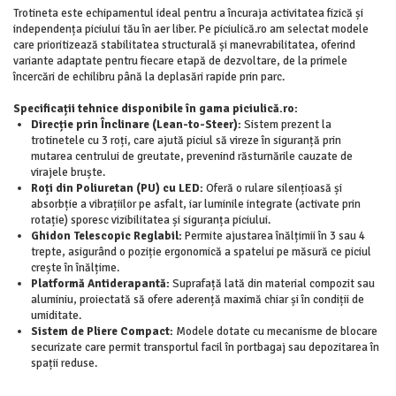
Trotineta este echipamentul ideal pentru a încuraja activitatea fizică și
independența piciului tău în aer liber. Pe piciulică.ro am selectat modele
care prioritizează stabilitatea structurală și manevrabilitatea, oferind
variante adaptate pentru fiecare etapă de dezvoltare, de la primele
încercări de echilibru până la deplasări rapide prin parc.
Specificații tehnice disponibile în gama piciulică.ro:
Direcție prin Înclinare (Lean-to-Steer):
Sistem prezent la
trotinetele cu 3 roți, care ajută piciul să vireze în siguranță prin
mutarea centrului de greutate, prevenind răsturnările cauzate de
virajele bruște.
Roți din Poliuretan (PU) cu LED:
Oferă o rulare silențioasă și
absorbție a vibrațiilor pe asfalt, iar luminile integrate (activate prin
rotație) sporesc vizibilitatea și siguranța piciului.
Ghidon Telescopic Reglabil:
Permite ajustarea înălțimii în 3 sau 4
trepte, asigurând o poziție ergonomică a spatelui pe măsură ce piciul
crește în înălțime.
Platformă Antiderapantă:
Suprafață lată din material compozit sau
aluminiu, proiectată să ofere aderență maximă chiar și în condiții de
umiditate.
Sistem de Pliere Compact:
Modele dotate cu mecanisme de blocare
securizate care permit transportul facil în portbagaj sau depozitarea în
spații reduse.