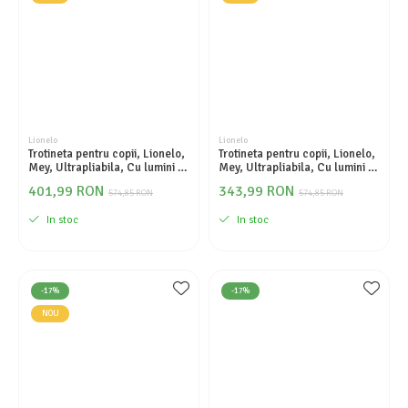
Seturi de curatenie copii
Lionelo
Lionelo
Trotineta pentru copii, Lionelo,
Trotineta pentru copii, Lionelo,
Mey, Ultrapliabila, Cu lumini si
Mey, Ultrapliabila, Cu lumini si
cosulet, Maner ajustabil pe
cosulet, Maner ajustabil pe
401,99 RON
343,99 RON
inaltime, 3 ani+, Pana la 50 Kg,
574,85 RON
inaltime, 3 ani+, Pana la 50 Kg,
574,85 RON
Ultra usor, 2.8 kg, Certificata
Ultra usor, 2.8 kg, Certificata
In stoc
In stoc
Intertek, Negru
Intertek, Bej
-17%
-17%
NOU