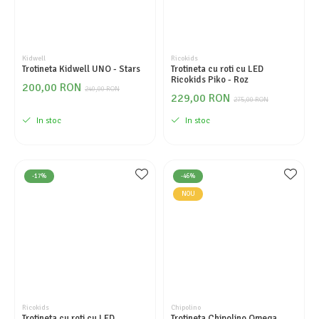
Kidwell
Ricokids
Trotineta Kidwell UNO - Stars
Trotineta cu roti cu LED
Ricokids Piko - Roz
200,00 RON
240,00 RON
229,00 RON
275,00 RON
In stoc
In stoc
-17%
-46%
NOU
Ricokids
Chipolino
Trotineta cu roti cu LED
Trotineta Chipolino Omega,