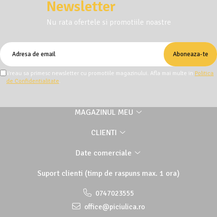
Newsletter
Nu rata ofertele si promotiile noastre
Vreau sa primesc newsletter cu promotiile magazinului. Afla mai multe in
Politica
de Confidentialitate
.
MAGAZINUL MEU
CLIENTI
Date comerciale
Suport clienti
(timp de raspuns max. 1 ora)
0747023555
office@piciulica.ro