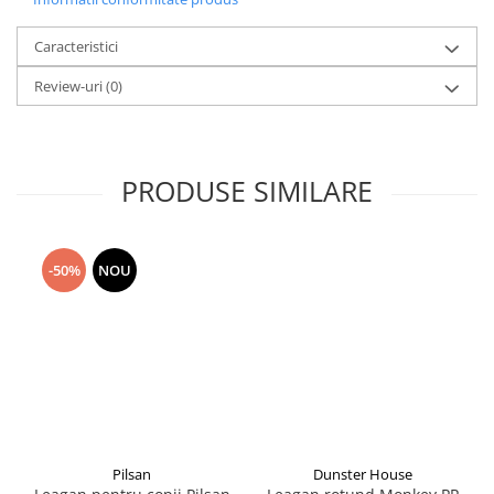
Seturi de curatenie copii
Caracteristici
Review-uri
(0)
PRODUSE SIMILARE
-50%
NOU
Pilsan
Dunster House