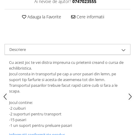
Ai nevoie de ajutor?
0747023555
amprente
Animale salbatice
Turnuri de invatare
Cai
Adauga la Favorite
Cere informatii
Insecte si paianjeni
Lumea preistorica
Ocean si gheata
Reptile si amfibieni
Descriere
Set figurine
Cu acest joc te vei distra impreuna cu prietenii creand o cursa de
Viata la ferma
echilibristica.
Bancuri de lucru cu unelte
Jocul consta in transportul pe cap a unor pasari din lemn, pe
suport tip farfurie si acesta de asemenea tot din lemn.
Constructii, cuburi, forme si culori
Transportul pasarilor trebuie facut rapid catre cuib si fara a le
Corturi de joaca
scapa.
Jucarii de rol
Jocul contine:
Jucarii pentru baie
-2 cuiburi
-2 suporturi pentru transport
La doctor
-15 pasari
-1 un suport pentru preluare pasari
Piscine cu bile
Informatii conformitate produs