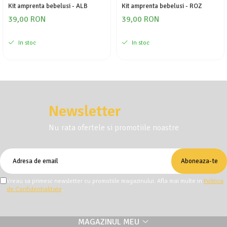
Kit amprenta bebelusi - ALB
Kit amprenta bebelusi - ROZ
39,00 RON
39,00 RON
In stoc
In stoc
Newsletter
Nu rata ofertele si promotiile noastre
Vreau sa primesc newsletter cu promotiile magazinului. Afla mai multe in
Politica
de Confidentialitate
.
MAGAZINUL MEU