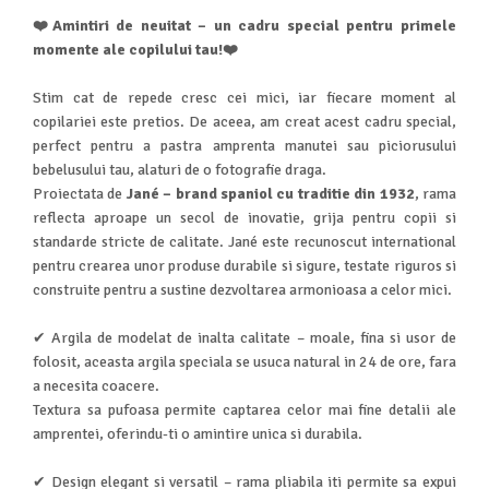
Turnuri de invatare
❤️Amintiri de neuitat – un cadru special pentru primele
Animale salbatice
momente ale copilului tau!❤️
Cai
Insecte si paianjeni
Stim cat de repede cresc cei mici, iar fiecare moment al
Lumea preistorica
copilariei este pretios. De aceea, am creat acest cadru special,
Ocean si gheata
perfect pentru a pastra amprenta manutei sau piciorusului
bebelusului tau, alaturi de o fotografie draga.
Reptile si amfibieni
Proiectata de
Jané – brand spaniol cu traditie din 1932
, rama
Set figurine
reflecta aproape un secol de inovatie, grija pentru copii si
Viata la ferma
standarde stricte de calitate. Jané este recunoscut international
Bancuri de lucru cu unelte
pentru crearea unor produse durabile si sigure, testate riguros si
Constructii, cuburi, forme si culori
construite pentru a sustine dezvoltarea armonioasa a celor mici.
Corturi de joaca
✔ Argila de modelat de inalta calitate – moale, fina si usor de
Jucarii de rol
folosit, aceasta argila speciala se usuca natural in 24 de ore, fara
a necesita coacere.
Jucarii pentru baie
Textura sa pufoasa permite captarea celor mai fine detalii ale
La doctor
amprentei, oferindu-ti o amintire unica si durabila.
Piscine cu bile
✔ Design elegant si versatil – rama pliabila iti permite sa expui