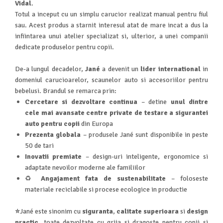
Vidal
.
Totul a inceput cu un simplu carucior realizat manual pentru fiul
sau. Acest produs a starnit interesul atat de mare incat a dus la
infiintarea unui atelier specializat si, ulterior, a unei companii
dedicate produselor pentru copii.
De-a lungul decadelor,
Jané
a devenit un
lider international
in
domeniul carucioarelor, scaunelor auto si accesoriilor pentru
bebelusi. Brandul se remarca prin:
Cercetare si dezvoltare continua
– detine
unul dintre
cele mai avansate centre private de testare a sigurantei
auto pentru copii
din Europa
Prezenta globala
– produsele Jané sunt disponibile in peste
50 de tari
Inovatii premiate
– design-uri inteligente, ergonomice si
adaptate nevoilor moderne ale familiilor
♻️
Angajament fata de sustenabilitate
– foloseste
materiale reciclabile si procese ecologice in productie
⭐
Jané este sinonim cu
siguranta
,
calitate superioara
si
design
practic
, toate dezvoltate cu grija si dragoste pentru copii si