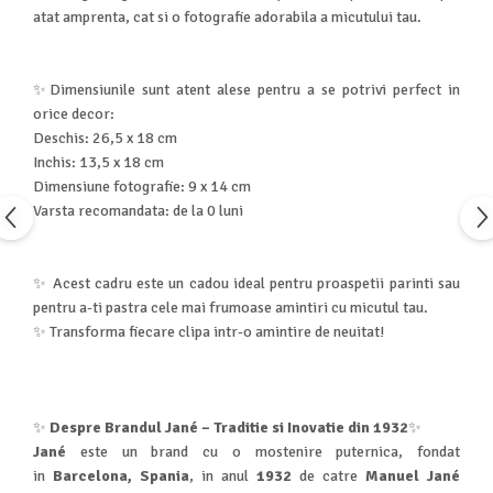
Seturi de curatenie copii
atat amprenta, cat si o fotografie adorabila a micutului tau.
✨Dimensiunile sunt atent alese pentru a se potrivi perfect in
orice decor:
Deschis: 26,5 x 18 cm
Inchis: 13,5 x 18 cm
Dimensiune fotografie: 9 x 14 cm
Varsta recomandata: de la 0 luni
✨ Acest cadru este un cadou ideal pentru proaspetii parinti sau
pentru a-ti pastra cele mai frumoase amintiri cu micutul tau.
✨ Transforma fiecare clipa intr-o amintire de neuitat!
✨
Despre Brandul Jané – Traditie si Inovatie din 1932
✨
Jané
este un brand cu o mostenire puternica, fondat
in
Barcelona, Spania
, in anul
1932
de catre
Manuel Jané