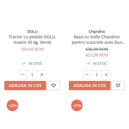
DOLU
Chipolino
Tractor cu pedale DOLU,
Baza cu Isofix Chipolino
maxim 35 kg, Verde
pentru scaunele auto Duo
Smart, Elite si Encanto
264,00 RON
636,00 RON
423,36 RON
IN STOC
IN STOC
ADAUGA IN COS
ADAUGA IN COS
-33%
-41%