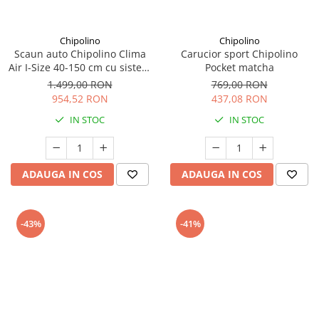
amprente
Animale salbatice
Turnuri de invatare
Cai
Chipolino
Chipolino
Scaun auto Chipolino Clima
Carucior sport Chipolino
Insecte si paianjeni
Air I-Size 40-150 cm cu sistem
Pocket matcha
Lumea preistorica
Isofix si sezut rotativ
1.499,00 RON
769,00 RON
Ocean si gheata
anthracite
954,52 RON
437,08 RON
Reptile si amfibieni
IN STOC
IN STOC
Set figurine
Viata la ferma
Bancuri de lucru cu unelte
ADAUGA IN COS
ADAUGA IN COS
Constructii, cuburi, forme si culori
Corturi de joaca
-43%
-41%
Jucarii de rol
Jucarii pentru baie
La doctor
Piscine cu bile