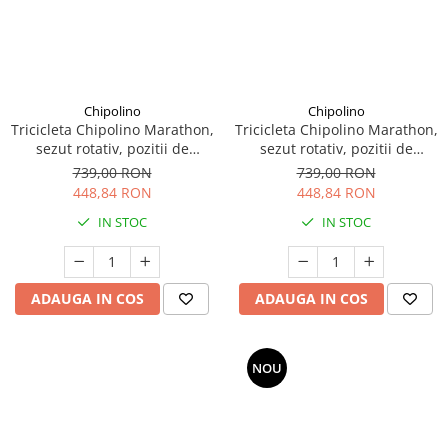
Chipolino
Chipolino
Tricicleta Chipolino Marathon,
Tricicleta Chipolino Marathon,
sezut rotativ, pozitii de
sezut rotativ, pozitii de
inclinare, Obsidian
inclinare, Black White
739,00 RON
739,00 RON
448,84 RON
448,84 RON
IN STOC
IN STOC
ADAUGA IN COS
ADAUGA IN COS
NOU