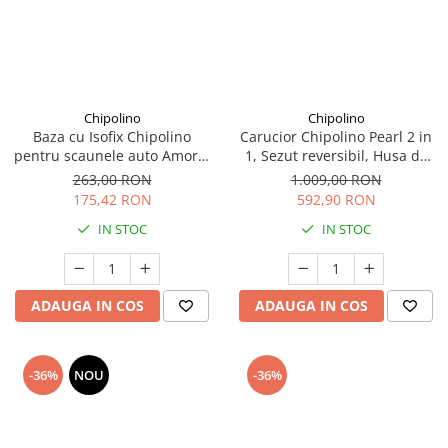
Chipolino
Chipolino
Baza cu Isofix Chipolino
Carucior Chipolino Pearl 2 in
pentru scaunele auto Amore,
1, Sezut reversibil, Husa de
Aura, Vista, Marbella si
picioare, Gentuta parinti,
263,00 RON
1.009,00 RON
Imperium
Pana la 22 kg, Powder pink
175,42 RON
592,90 RON
IN STOC
IN STOC
ADAUGA IN COS
ADAUGA IN COS
-36%
NOU
-36%