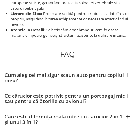
europene stricte, garantând protecția coloanei vertebrale și a
capului bebelușului.
Livrare din Stoc:
Procesare rapidă pentru produsele aflate în stoc
propriu, asigurând livrarea echipamentelor necesare exact când ai
nevoie.
Atenție la Detalii:
Selecționăm doar branduri care folosesc
materiale hipoalergenice și structuri rezistente la utilizare intensă.
FAQ
Cum aleg cel mai sigur scaun auto pentru copilul
meu?
Ce cărucior este potrivit pentru un portbagaj mic
sau pentru călătoriile cu avionul?
Care este diferența reală între un cărucior 2 în 1
și unul 3 în 1?