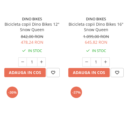
Seturi de curatenie copii
DINO BIKES
DINO BIKES
Bicicleta copii Dino Bikes 12"
Bicicleta copii Dino Bikes 16"
Snow Queen
Snow Queen
842,00 RON
1.099,00 RON
478,24 RON
645,82 RON
IN STOC
IN STOC
ADAUGA IN COS
ADAUGA IN COS
-36%
-37%