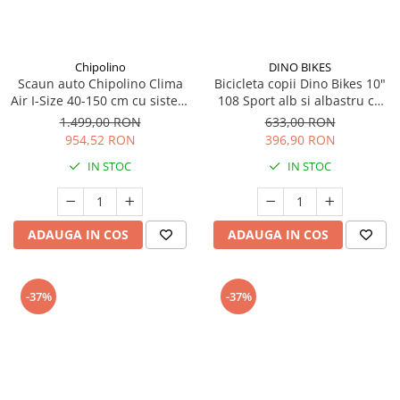
Chipolino
DINO BIKES
Scaun auto Chipolino Clima
Bicicleta copii Dino Bikes 10"
Air I-Size 40-150 cm cu sistem
108 Sport alb si albastru cu
Isofix si sezut rotativ biscotta
frana
1.499,00 RON
633,00 RON
954,52 RON
396,90 RON
IN STOC
IN STOC
ADAUGA IN COS
ADAUGA IN COS
-37%
-37%