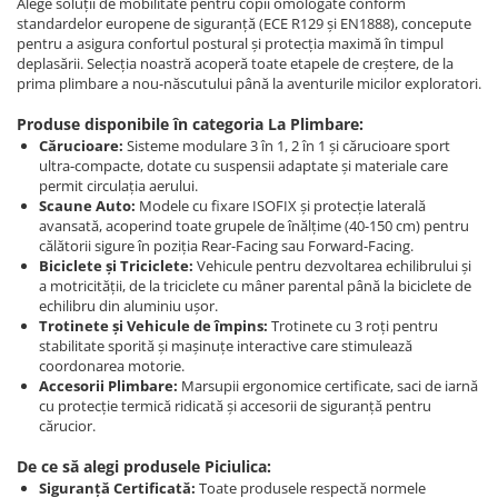
Alege soluții de mobilitate pentru copii omologate conform
standardelor europene de siguranță (ECE R129 și EN1888), concepute
pentru a asigura confortul postural și protecția maximă în timpul
deplasării. Selecția noastră acoperă toate etapele de creștere, de la
prima plimbare a nou-născutului până la aventurile micilor exploratori.
Produse disponibile în categoria La Plimbare:
Cărucioare:
Sisteme modulare 3 în 1, 2 în 1 și cărucioare sport
ultra-compacte, dotate cu suspensii adaptate și materiale care
permit circulația aerului.
Scaune Auto:
Modele cu fixare ISOFIX și protecție laterală
avansată, acoperind toate grupele de înălțime (40-150 cm) pentru
călătorii sigure în poziția Rear-Facing sau Forward-Facing.
Biciclete și Triciclete:
Vehicule pentru dezvoltarea echilibrului și
a motricității, de la triciclete cu mâner parental până la biciclete de
echilibru din aluminiu ușor.
Trotinete și Vehicule de împins:
Trotinete cu 3 roți pentru
stabilitate sporită și mașinuțe interactive care stimulează
coordonarea motorie.
Accesorii Plimbare:
Marsupii ergonomice certificate, saci de iarnă
cu protecție termică ridicată și accesorii de siguranță pentru
cărucior.
De ce să alegi produsele Piciulica:
Siguranță Certificată:
Toate produsele respectă normele