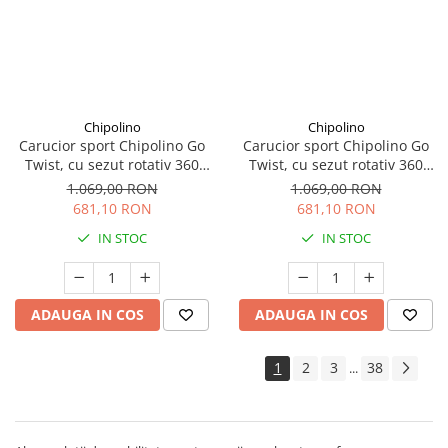
Chipolino
Chipolino
Carucior sport Chipolino Go
Carucior sport Chipolino Go
Twist, cu sezut rotativ 360
Twist, cu sezut rotativ 360
grade, pliere cu o singura
grade, pliere cu o singura
1.069,00 RON
1.069,00 RON
mana, pana la 22 kg, Charcoal
mana, pana la 22 kg, Latte
681,10 RON
681,10 RON
IN STOC
IN STOC
ADAUGA IN COS
ADAUGA IN COS
1
2
3
38
...