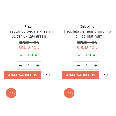
Pilsan
Chipolino
Tractor cu pedale Pilsan
Tricicleta gemeni Chipolino
Super 07-294 green
Hip Hop platinum
869,00 RON
809,00 RON
383,18 RON
515,48 RON
IN STOC
IN STOC
ADAUGA IN COS
ADAUGA IN COS
-39%
-39%