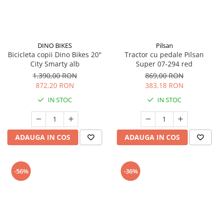
DINO BIKES
Pilsan
Bicicleta copii Dino Bikes 20"
Tractor cu pedale Pilsan
City Smarty alb
Super 07-294 red
1.390,00 RON
869,00 RON
872,20 RON
383,18 RON
IN STOC
IN STOC
ADAUGA IN COS
ADAUGA IN COS
-56%
-36%