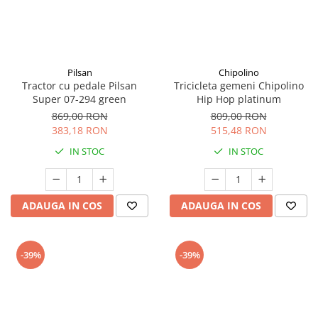
Pilsan
Chipolino
Tractor cu pedale Pilsan
Tricicleta gemeni Chipolino
Super 07-294 green
Hip Hop platinum
869,00 RON
809,00 RON
383,18 RON
515,48 RON
IN STOC
IN STOC
ADAUGA IN COS
ADAUGA IN COS
-39%
-39%