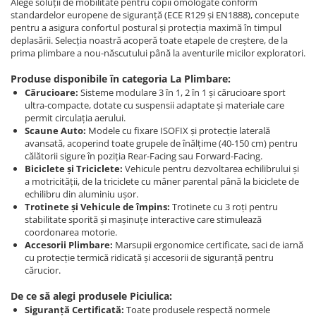
Alege soluții de mobilitate pentru copii omologate conform
standardelor europene de siguranță (ECE R129 și EN1888), concepute
pentru a asigura confortul postural și protecția maximă în timpul
deplasării. Selecția noastră acoperă toate etapele de creștere, de la
prima plimbare a nou-născutului până la aventurile micilor exploratori.
Produse disponibile în categoria La Plimbare:
Cărucioare:
Sisteme modulare 3 în 1, 2 în 1 și cărucioare sport
ultra-compacte, dotate cu suspensii adaptate și materiale care
permit circulația aerului.
Scaune Auto:
Modele cu fixare ISOFIX și protecție laterală
avansată, acoperind toate grupele de înălțime (40-150 cm) pentru
călătorii sigure în poziția Rear-Facing sau Forward-Facing.
Biciclete și Triciclete:
Vehicule pentru dezvoltarea echilibrului și
a motricității, de la triciclete cu mâner parental până la biciclete de
echilibru din aluminiu ușor.
Trotinete și Vehicule de împins:
Trotinete cu 3 roți pentru
stabilitate sporită și mașinuțe interactive care stimulează
coordonarea motorie.
Accesorii Plimbare:
Marsupii ergonomice certificate, saci de iarnă
cu protecție termică ridicată și accesorii de siguranță pentru
cărucior.
De ce să alegi produsele Piciulica:
Siguranță Certificată:
Toate produsele respectă normele