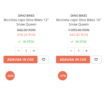
Seturi de curatenie copii
DINO BIKES
DINO BIKES
Bicicleta copii Dino Bikes 12"
Bicicleta copii Dino Bikes 16"
Snow Queen
Snow Queen
842,00 RON
1.099,00 RON
478,24 RON
645,82 RON
IN STOC
IN STOC
ADAUGA IN COS
ADAUGA IN COS
-36%
-37%