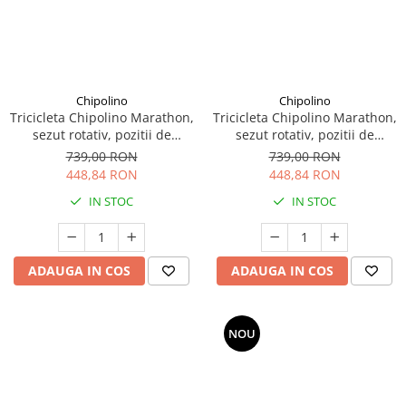
Chipolino
Chipolino
Tricicleta Chipolino Marathon,
Tricicleta Chipolino Marathon,
sezut rotativ, pozitii de
sezut rotativ, pozitii de
inclinare, Obsidian
inclinare, Black White
739,00 RON
739,00 RON
448,84 RON
448,84 RON
IN STOC
IN STOC
ADAUGA IN COS
ADAUGA IN COS
NOU