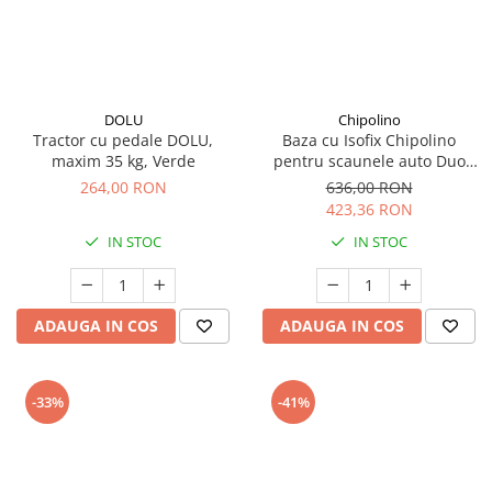
DOLU
Chipolino
Tractor cu pedale DOLU,
Baza cu Isofix Chipolino
maxim 35 kg, Verde
pentru scaunele auto Duo
Smart, Elite si Encanto
264,00 RON
636,00 RON
423,36 RON
IN STOC
IN STOC
ADAUGA IN COS
ADAUGA IN COS
-33%
-41%