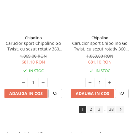
Chipolino
Chipolino
Carucior sport Chipolino Go
Carucior sport Chipolino Go
Twist, cu sezut rotativ 360
Twist, cu sezut rotativ 360
grade, pliere cu o singura
grade, pliere cu o singura
1.069,00 RON
1.069,00 RON
mana, pana la 22 kg, Charcoal
mana, pana la 22 kg, Latte
681,10 RON
681,10 RON
IN STOC
IN STOC
ADAUGA IN COS
ADAUGA IN COS
1
2
3
38
...