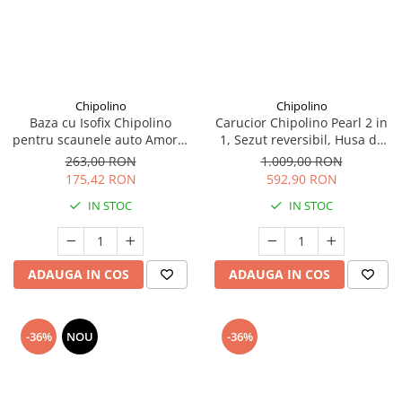
Chipolino
Chipolino
Baza cu Isofix Chipolino
Carucior Chipolino Pearl 2 in
pentru scaunele auto Amore,
1, Sezut reversibil, Husa de
Aura, Vista, Marbella si
picioare, Gentuta parinti,
263,00 RON
1.009,00 RON
Imperium
Pana la 22 kg, Powder pink
175,42 RON
592,90 RON
IN STOC
IN STOC
ADAUGA IN COS
ADAUGA IN COS
-36%
NOU
-36%