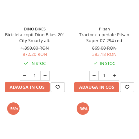
DINO BIKES
Pilsan
Bicicleta copii Dino Bikes 20"
Tractor cu pedale Pilsan
City Smarty alb
Super 07-294 red
1.390,00 RON
869,00 RON
872,20 RON
383,18 RON
IN STOC
IN STOC
ADAUGA IN COS
ADAUGA IN COS
-56%
-36%