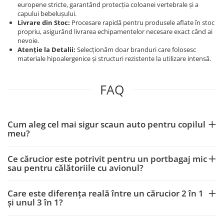
europene stricte, garantând protecția coloanei vertebrale și a
capului bebelușului.
Livrare din Stoc:
Procesare rapidă pentru produsele aflate în stoc
propriu, asigurând livrarea echipamentelor necesare exact când ai
nevoie.
Atenție la Detalii:
Selecționăm doar branduri care folosesc
materiale hipoalergenice și structuri rezistente la utilizare intensă.
FAQ
Cum aleg cel mai sigur scaun auto pentru copilul
meu?
Ce cărucior este potrivit pentru un portbagaj mic
sau pentru călătoriile cu avionul?
Care este diferența reală între un cărucior 2 în 1
și unul 3 în 1?