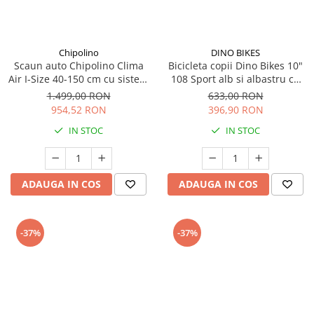
Chipolino
DINO BIKES
Scaun auto Chipolino Clima
Bicicleta copii Dino Bikes 10"
Air I-Size 40-150 cm cu sistem
108 Sport alb si albastru cu
Isofix si sezut rotativ biscotta
frana
1.499,00 RON
633,00 RON
954,52 RON
396,90 RON
IN STOC
IN STOC
ADAUGA IN COS
ADAUGA IN COS
-37%
-37%