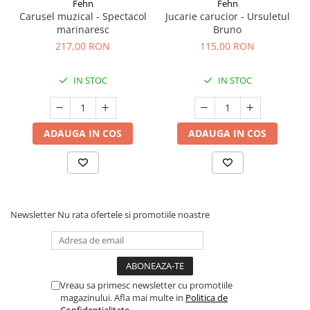
Fehn
Fehn
Carusel muzical - Spectacol
Jucarie carucior - Ursuletul
marinaresc
Bruno
Montaj ușor și sigur
Caruselul se montează rapid, fără unelte suplimentare.
217,00 RON
115,00 RON
Suportul de prindere inclus este robust și bine proiectat,
fiind compatibil cu majoritatea pătuțurilor și asigurând o
IN STOC
IN STOC
utilizare zilnică sigură.
Caracteristici principale:
ADAUGA IN COS
ADAUGA IN COS
realizat manual
design modern, în culori naturale
montaj ușor
stimulează dezvoltarea vizuală
susține dezvoltarea motorie
efect calmant și relaxant
Newsletter
Nu rata ofertele si promotiile noastre
suport de prindere inclus
Specificații tehnice – Neno
Gino
:
Marcă:
Neno
Vreau sa primesc newsletter cu promotiile
Vârsta recomandată:
0+
magazinului. Afla mai multe in
Politica de
Material general:
textil