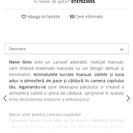
Ai nevoie de ajutor?
0747023555
amprente
Animale salbatice
Turnuri de invatare
Cai
Adauga la Favorite
Cere informatii
Insecte si paianjeni
Lumea preistorica
Ocean si gheata
Reptile si amfibieni
Descriere
Set figurine
Viata la ferma
Neno Gino
este un carusel adorabil, realizat manual,
care îmbină materiale naturale cu un design delicat și
Bancuri de lucru cu unelte
minimalist.
Animalutele lucrate manual, stelele și luna
Constructii, cuburi, forme si culori
aduc o atmosferă de pace și căldură în camera copilului
tău, leganandu-se
ușor deasupra pătuțului si creand o
Corturi de joaca
atmosferă calmă și plină de căldură, sprijinind în același
Jucarii de rol
timp dezvoltarea timpurie a bebelușului.
Jucarii pentru baie
Decor unic pentru camera copilului
La doctor
Caruselul Neno
Gino
este un accesoriu deosebit pentru
Piscine cu bile
camera bebelușului. Culorile naturale și formele blânde
se integrează armonios în orice decor, adăugând un