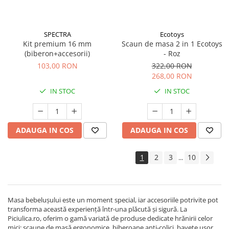
SPECTRA
Ecotoys
Kit premium 16 mm
Scaun de masa 2 in 1 Ecotoys
(biberon+accesorii)
- Roz
103,00 RON
322,00 RON
268,00 RON
IN STOC
IN STOC
ADAUGA IN COS
ADAUGA IN COS
1
2
3
10
...
Masa bebelușului este un moment special, iar accesoriile potrivite pot
transforma această experiență într-una plăcută și sigură. La
Piciulica.ro, oferim o gamă variată de produse dedicate hrănirii celor
mici: scaune de masă ergonomice, biberoane anti-colici, bavete ușor