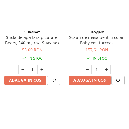
Suavinex
BabyJem
Sticlă de apă fără picurare,
Scaun de masa pentru copii,
Bears, 340 ml, roz, Suavinex
BabyJem, turcoaz
55,00 RON
157,61 RON
IN STOC
IN STOC
ADAUGA IN COS
ADAUGA IN COS