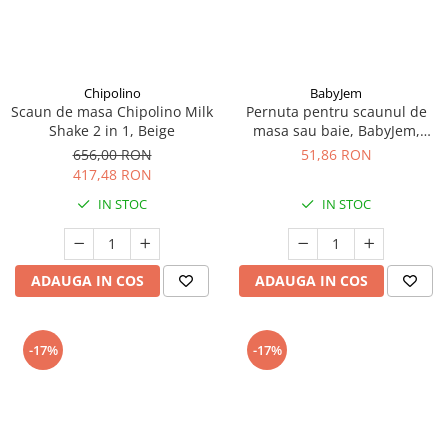
Chipolino
BabyJem
Scaun de masa Chipolino Milk
Pernuta pentru scaunul de
Shake 2 in 1, Beige
masa sau baie, BabyJem,
26x40 cm, Gri
656,00 RON
51,86 RON
417,48 RON
IN STOC
IN STOC
ADAUGA IN COS
ADAUGA IN COS
-17%
-17%