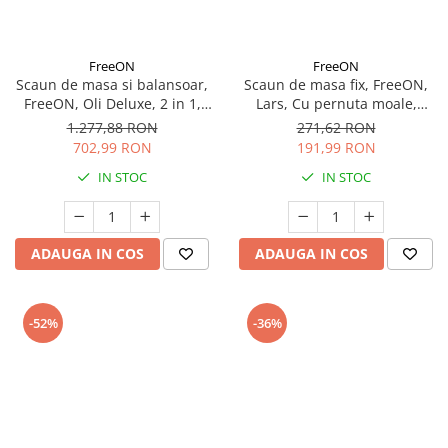
Seturi de curatenie copii
FreeON
FreeON
Scaun de masa si balansoar,
Scaun de masa fix, FreeON,
FreeON, Oli Deluxe, 2 in 1,
Lars, Cu pernuta moale,
Transformabil,
Animals
1.277,88 RON
271,62 RON
Multifunctional, Cu melodii de
702,99 RON
191,99 RON
leagan, 0 luni+, Pistachio
IN STOC
IN STOC
ADAUGA IN COS
ADAUGA IN COS
-52%
-36%