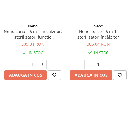
Neno
Neno
Neno Luna – 6 în 1: încălzitor,
Neno Tocco - 6 în 1,
sterilizator, functie
sterilizator, încălzitor
dezghețare
305,04 RON
305,04 RON
IN STOC
IN STOC
ADAUGA IN COS
ADAUGA IN COS