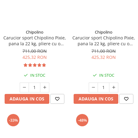
Chipolino
Chipolino
Carucior sport Chipolino Pixie,
Carucior sport Chipolino Pixie,
pana la 22 kg, pliere cu o
pana la 22 kg, pliere cu o
singura mana, cu maner de
singura mana, cu maner de
711,00 RON
711,00 RON
transport, Tiramisu
transport, Pink marshmallow
425,32 RON
425,32 RON
IN STOC
IN STOC
ADAUGA IN COS
ADAUGA IN COS
-33%
-48%