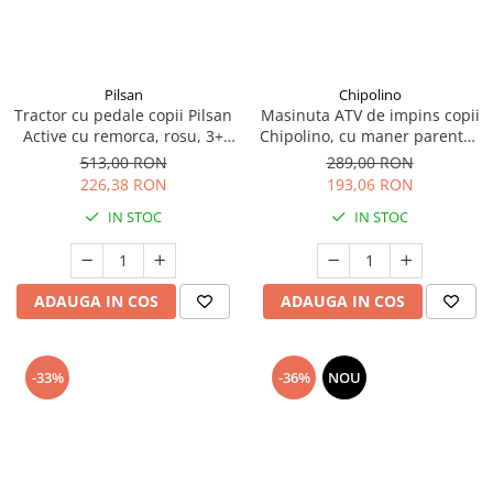
amprente
Animale salbatice
Turnuri de invatare
Cai
Insecte si paianjeni
Pilsan
Chipolino
Lumea preistorica
Tractor cu pedale copii Pilsan
Masinuta ATV de impins copii
Active cu remorca, rosu, 3+
Chipolino, cu maner parental,
Ocean si gheata
ani
roz, 3+ ani
513,00 RON
289,00 RON
Reptile si amfibieni
226,38 RON
193,06 RON
Set figurine
IN STOC
IN STOC
Viata la ferma
Bancuri de lucru cu unelte
Constructii, cuburi, forme si culori
ADAUGA IN COS
ADAUGA IN COS
Corturi de joaca
Jucarii de rol
-33%
-36%
NOU
Jucarii pentru baie
La doctor
Piscine cu bile