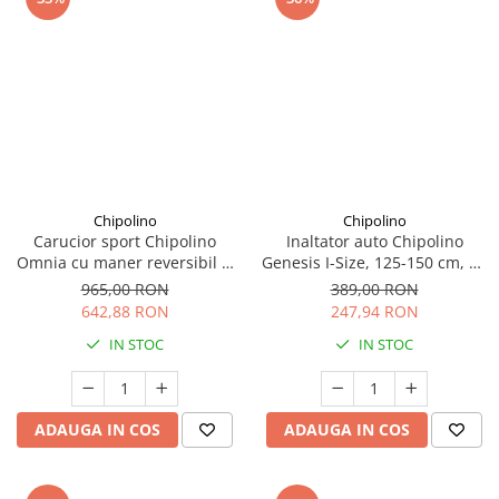
Chipolino
Chipolino
Carucior sport Chipolino
Inaltator auto Chipolino
Omnia cu maner reversibil si
Genesis I-Size, 125-150 cm, cu
husa picioare, Cashmere
sistem Isofix, Noir
965,00 RON
389,00 RON
642,88 RON
247,94 RON
IN STOC
IN STOC
ADAUGA IN COS
ADAUGA IN COS