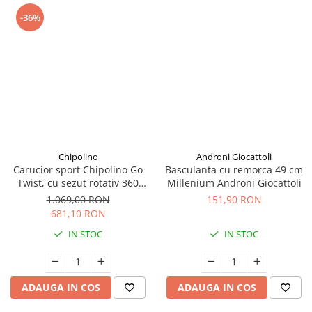
-36%
Chipolino
Androni Giocattoli
Carucior sport Chipolino Go
Basculanta cu remorca 49 cm
Twist, cu sezut rotativ 360
Millenium Androni Giocattoli
grade, pliere cu o singura
1.069,00 RON
151,90 RON
mana, pana la 22 kg, Latte
681,10 RON
IN STOC
IN STOC
ADAUGA IN COS
ADAUGA IN COS