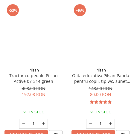
-53%
-46%
Pilsan
Pilsan
Tractor cu pedale Pilsan
Olita educativa Pilsan Panda
Active 07-314 green
pentru copii, tip wc, sunet
sifon, suport hartie
408,00 RON
148,00 RON
192,08 RON
80,00 RON
IN STOC
IN STOC