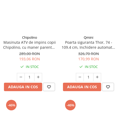
Chipolino
Qmini
Masinuta ATV de impins copii
Poarta siguranta Thor, 74 -
Chipolino, cu maner parental,
109.4 cm, Inchidere automata,
rosu, 3+ ani
Sistem dublu de blocare, Otel
289,00 RON
326,70 RON
193,06 RON
170,99 RON
IN STOC
IN STOC
ADAUGA IN COS
ADAUGA IN COS
-46%
-46%