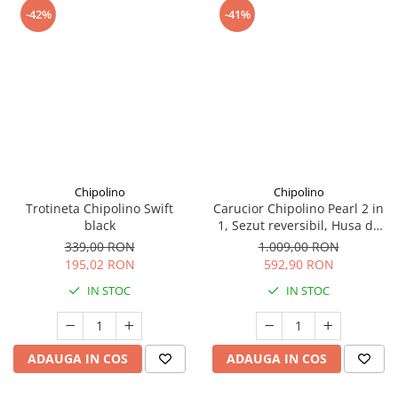
-42%
-41%
Chipolino
Chipolino
Trotineta Chipolino Swift
Carucior Chipolino Pearl 2 in
black
1, Sezut reversibil, Husa de
picioare, Gentuta parinti,
339,00 RON
1.009,00 RON
Pana la 22 kg, Noir
195,02 RON
592,90 RON
IN STOC
IN STOC
ADAUGA IN COS
ADAUGA IN COS