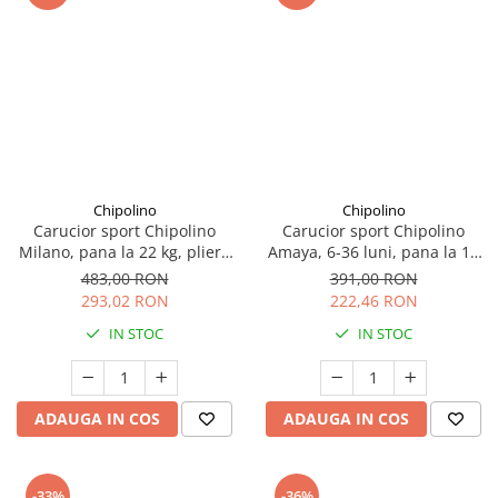
Chipolino
Chipolino
Carucior sport Chipolino
Carucior sport Chipolino
Milano, pana la 22 kg, pliere
Amaya, 6-36 luni, pana la 15
cu o singura mana, tip
kg, pliere cu o singura mana,
483,00 RON
391,00 RON
umbrela, ultra-usor 5.6 kg -
tip umbrela, ultra-usor 4.9 kg
293,02 RON
222,46 RON
Zebra, Negru
- Flamingo Roz
IN STOC
IN STOC
ADAUGA IN COS
ADAUGA IN COS
-33%
-36%