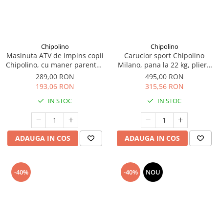
Seturi de curatenie copii
Chipolino
Chipolino
Masinuta ATV de impins copii
Carucior sport Chipolino
Chipolino, cu maner parental,
Milano, pana la 22 kg, pliere
verde, 3+ ani
cu o singura mana, tip
289,00 RON
495,00 RON
umbrela, ultra-usor 5.6 kg -
193,06 RON
315,56 RON
Powder pink
IN STOC
IN STOC
ADAUGA IN COS
ADAUGA IN COS
-40%
-40%
NOU