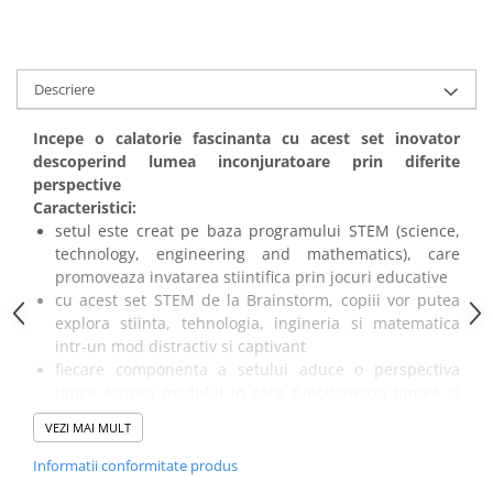
amprente
Animale salbatice
Turnuri de invatare
Cai
Insecte si paianjeni
Descriere
Lumea preistorica
Incepe o calatorie fascinanta cu acest set inovator
Ocean si gheata
descoperind lumea inconjuratoare prin diferite
Reptile si amfibieni
perspective
Set figurine
Caracteristici:
Viata la ferma
setul este creat pe baza programului STEM (science,
technology, engineering and mathematics), care
Bancuri de lucru cu unelte
promoveaza invatarea stiintifica prin jocuri educative
Constructii, cuburi, forme si culori
cu acest set STEM de la Brainstorm, copiii vor putea
explora stiinta, tehnologia, ingineria si matematica
Corturi de joaca
intr-un mod distractiv si captivant
Jucarii de rol
fiecare componenta a setului aduce o perspectiva
unica asupra modului in care functioneaza lumea si
Jucarii pentru baie
ofera oportunitati interactive de invatare si
La doctor
VEZI MAI MULT
descoperire
pune ochelarii cu cele 22 de lentile interschimbabile si
Piscine cu bile
Informatii conformitate produs
vei descoperi un univers nou si fascinant