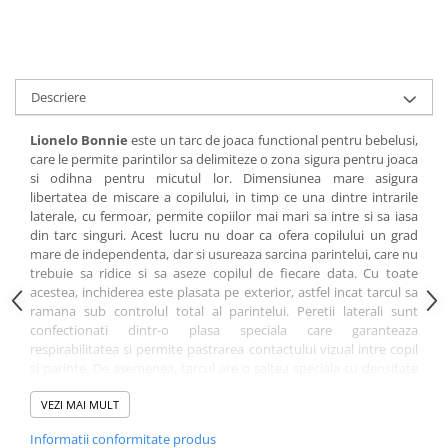
amprente
Animale salbatice
Turnuri de invatare
Cai
Insecte si paianjeni
Descriere
Lumea preistorica
Ocean si gheata
Lionelo Bonnie
este un tarc de joaca functional pentru bebelusi,
Reptile si amfibieni
care le permite parintilor sa delimiteze o zona sigura pentru joaca
si odihna pentru micutul lor. Dimensiunea mare asigura
Set figurine
libertatea de miscare a copilului, in timp ce una dintre intrarile
Viata la ferma
laterale, cu fermoar, permite copiilor mai mari sa intre si sa iasa
Bancuri de lucru cu unelte
din tarc singuri. Acest lucru nu doar ca ofera copilului un grad
mare de independenta, dar si usureaza sarcina parintelui, care nu
Constructii, cuburi, forme si culori
trebuie sa ridice si sa aseze copilul de fiecare data. Cu toate
acestea, inchiderea este plasata pe exterior, astfel incat tarcul sa
Corturi de joaca
ramana sub controlul total al parintelui. Peretii laterali sunt
Jucarii de rol
confectionati dintr-o plasa speciala care garanteaza
respirabilitatea si permite pastrarea contactului vizual intre copil
Jucarii pentru baie
si parinte. De asemenea, tarcul are o saltea speciala cu densitate
T25, adaptata nevoilor copilului. 2 roti cu frane permit mutarea
La doctor
libera a tarcului conform nevoilor curente.
VEZI MAI MULT
Piscine cu bile
Informatii conformitate produs
Ce il face sa iasa in evidenta: