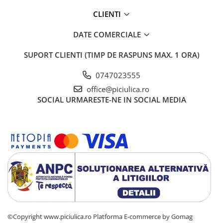
Specificatii tehnice:
CLIENTI
Standarde: EN 12227;
Varsta recomandata: 0-36 luni;
DATE COMERCIALE
Greutate maxima: pana la 15 kg;
Echipament: Geanta de transport;
Dimensiuni: 100x100 cm;
SUPORT CLIENTI
(TIMP DE RASPUNS MAX. 1 ORA)
Greutatea produsului: 9.7 kg;
Culoare: Grey Stone.
0747023555
Producator: Lionelo.
office@piciulica.ro
SOCIAL
URMARESTE-NE IN SOCIAL MEDIA
©Copyright www.piciulica.ro
Platforma E-commerce by Gomag