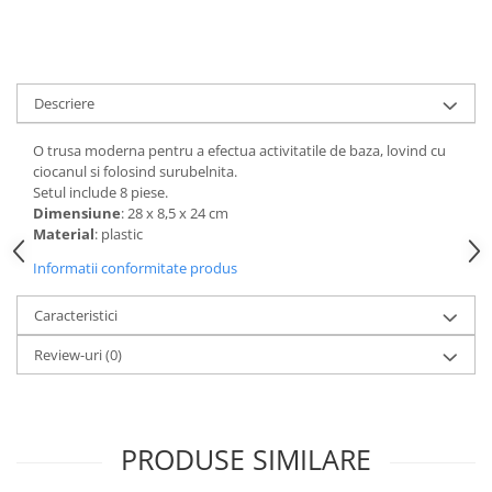
amprente
Animale salbatice
Turnuri de invatare
Cai
Insecte si paianjeni
Descriere
Lumea preistorica
Ocean si gheata
O trusa moderna pentru a efectua activitatile de baza, lovind cu
ciocanul si folosind surubelnita.
Reptile si amfibieni
Setul include 8 piese.
Set figurine
Dimensiune
: 28 x 8,5 x 24 cm
Viata la ferma
Material
: plastic
Bancuri de lucru cu unelte
Informatii conformitate produs
Constructii, cuburi, forme si culori
Caracteristici
Corturi de joaca
Review-uri
(0)
Jucarii de rol
Jucarii pentru baie
La doctor
PRODUSE SIMILARE
Piscine cu bile