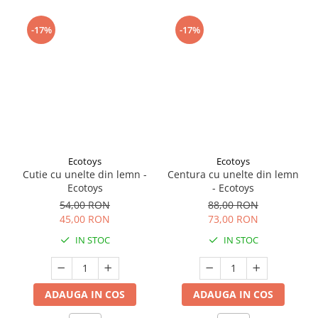
Seturi de curatenie copii
-17%
-17%
Ecotoys
Ecotoys
Cutie cu unelte din lemn -
Centura cu unelte din lemn
Ecotoys
- Ecotoys
54,00 RON
88,00 RON
45,00 RON
73,00 RON
IN STOC
IN STOC
ADAUGA IN COS
ADAUGA IN COS