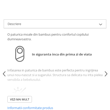
amprente
Animale salbatice
Turnuri de invatare
Cai
Insecte si paianjeni
Descriere
Lumea preistorica
Ocean si gheata
O paturica moale din bambus pentru confortul copilului
Reptile si amfibieni
dumneavoastra.
Set figurine
Viata la ferma
In siguranta inca din prima zi de viata
Bancuri de lucru cu unelte
Constructii, cuburi, forme si culori
Infasarea in paturica de bambus este perfecta pentru ingrijirea
Corturi de joaca
unui nou-nascut si a sugarului. Structura sa delicata nu irita pielea
sensibila a bebelusului.
Jucarii de rol
Jucarii pentru baie
Proprietati termoreglatoare
La doctor
VEZI MAI MULT
Piscine cu bile
Informatii conformitate produs