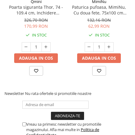
Qmini
MimiNu
Poarta siguranta Thor, 74 -
Paturica pufoasa, MimiNu,
109.4 cm, Inchidere
Cu doua fete, 75x100 cm,
automata, Sistem dublu de
Din tesatura de catifea si
326,70 RON
132,16 RON
blocare, Otel
bumbac, Little Ballerina
170,99 RON
62,99 RON
Pink
IN STOC
IN STOC
ADAUGA IN COS
ADAUGA IN COS
Newsletter
Nu rata ofertele si promotiile noastre
Vreau sa primesc newsletter cu promotiile
magazinului. Afla mai multe in
Politica de