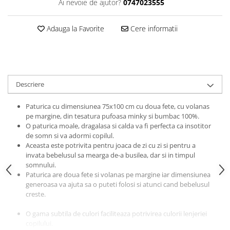
Ai nevoie de ajutor?
0747023555
amprente
Animale salbatice
Turnuri de invatare
Cai
Adauga la Favorite
Cere informatii
Insecte si paianjeni
Lumea preistorica
Ocean si gheata
Reptile si amfibieni
Descriere
Set figurine
Paturica cu dimensiunea 75x100 cm cu doua fete, cu volanas
Viata la ferma
pe margine, din tesatura pufoasa minky si bumbac 100%.
Bancuri de lucru cu unelte
O paturica moale, dragalasa si calda va fi perfecta ca insotitor
de somn si va adormi copilul.
Constructii, cuburi, forme si culori
Aceasta este potrivita pentru joaca de zi cu zi si pentru a
Corturi de joaca
invata bebelusul sa mearga de-a busilea, dar si in timpul
somnului.
Jucarii de rol
Paturica are doua fete si volanas pe margine iar dimensiunea
Jucarii pentru baie
generoasa va ajuta sa o puteti folosi si atunci cand bebelusul
creste.
La doctor
O gama subtila de culori faciliteaza potrivirea culorii lenjeriei
Piscine cu bile
copilului.