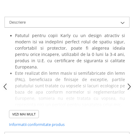
amprente
Animale salbatice
Turnuri de invatare
Cai
Descriere
Insecte si paianjeni
Lumea preistorica
Patutul pentru copii Karly cu un design atractiv si
Ocean si gheata
modern isi va indeplini perfect rolul de spatiu sigur,
Reptile si amfibieni
confortabil si protector, poate fi alegerea ideala
pentru orice incapere, utilizabil de la 0 luni la 3-4 ani,
Set figurine
produs in U.E. cu certificare de siguranta si calitate
Viata la ferma
Europeana.
Bancuri de lucru cu unelte
Este realizat din lemn masiv si semifabricate din lemn
Constructii, cuburi, forme si culori
(PAL), beneficiaza de finisaje de exceptie, partile
patutului sunt tratate cu vopsele si lacuri ecologice pe
Corturi de joaca
baza de apa conform normelor si reglementarilor
Jucarii de rol
Europene, somiera nu este tratata cu vopsea, nu
reprezinta nici un pericol pentru sanatatea celui mic.
Jucarii pentru baie
Pentru a se adapta nevoilor parintilor si ale copiilor,
VEZI MAI MULT
La doctor
salteluta se poate fixa la 3 nivele de inaltime: nivelul
superior este recomandat de la nastere pana in
Informatii conformitate produs
Piscine cu bile
momentul in care copilul incepe sa se ridice singur in