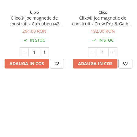
Clixo
Clixo
Clixo® joc magnetic de
Clixo® joc magnetic de
construit - Curcubeu (42
construit - Crew Roz & Galben
piese)
(30 piese)
264,00 RON
192,00 RON
IN STOC
IN STOC
ADAUGA IN COS
ADAUGA IN COS