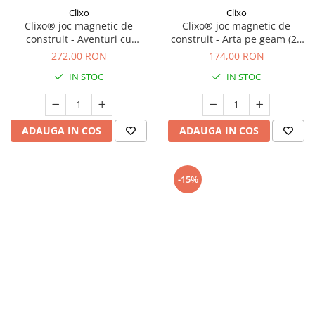
Clixo
Clixo
Clixo® joc magnetic de
Clixo® joc magnetic de
construit - Aventuri cu
construit - Arta pe geam (24
dinozauri (36 piese)
piese)
272,00 RON
174,00 RON
IN STOC
IN STOC
ADAUGA IN COS
ADAUGA IN COS
-15%