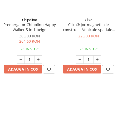
Chipolino
Clixo
Premergator Chipolino Happy
Clixo® joc magnetic de
Walker 5 in 1 beige
construit - Vehicule spatiale (
30 piese)
385,00 RON
225,00 RON
264,60 RON
IN STOC
IN STOC
ADAUGA IN COS
ADAUGA IN COS