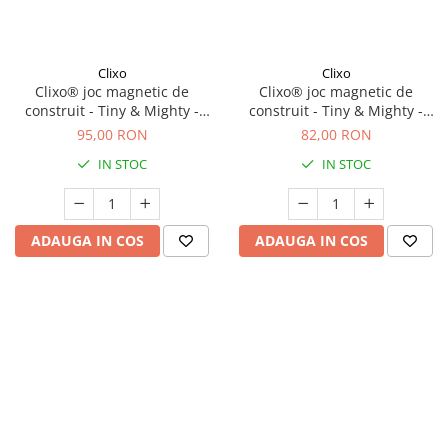
Clixo
Clixo
Clixo® joc magnetic de
Clixo® joc magnetic de
construit - Tiny & Mighty -
construit - Tiny & Mighty -
Pasari tropicale (9 piese)
Ocean (9 piese)
95,00 RON
82,00 RON
IN STOC
IN STOC
ADAUGA IN COS
ADAUGA IN COS