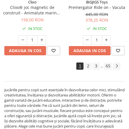
Clixo
BIGJIGS Toys
Clixo® joc magnetic de
Premergator Ride on - Vacuta
construit - Animalute marine (
445,00 RON
24 piese)
158,00 RON
378,25 RON
IN STOC
IN STOC
ADAUGA IN COS
ADAUGA IN COS
1
2
3
65
...
Jucăriile pentru copii sunt esențiale în dezvoltarea celor mici, stimulând
creativitatea, învățarea și dezvoltarea abilităților motorii. Oferim o
gamă variată de jucării educative, interactive și de distracție, potrivite
pentru toate vârstele. Fie că sunt jucării din lemn, seturi de
construcție, sau jucării muzicale, fiecare produs este conceput pentru
a oferi siguranță și distracție. Jucăriile ajută copiii să învețe prin joc, să
își dezvolte abilități cognitive și sociale, făcând învățătura o adevărată
plăcere. Alege cele mai bune jucării pentru copii, care încurajează