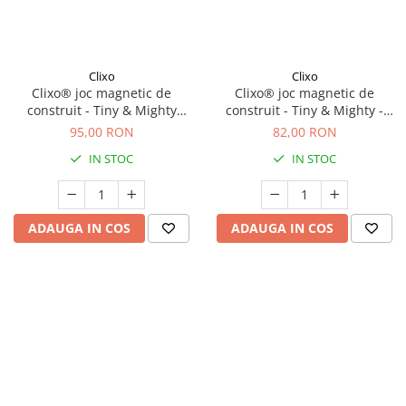
Clixo
Clixo
Clixo® joc magnetic de
Clixo® joc magnetic de
construit - Tiny & Mighty
construit - Tiny & Mighty -
Sparkle (9 piese)
Spatiul cosmic (9 piese)
95,00 RON
82,00 RON
IN STOC
IN STOC
ADAUGA IN COS
ADAUGA IN COS