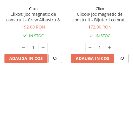
Clixo
Clixo
Clixo® joc magnetic de
Clixo® joc magnetic de
construit - Crew Albastru &
construit - Bijuterii colorate
Verde (30 piese)
(28 piese)
192,00 RON
172,00 RON
IN STOC
IN STOC
ADAUGA IN COS
ADAUGA IN COS