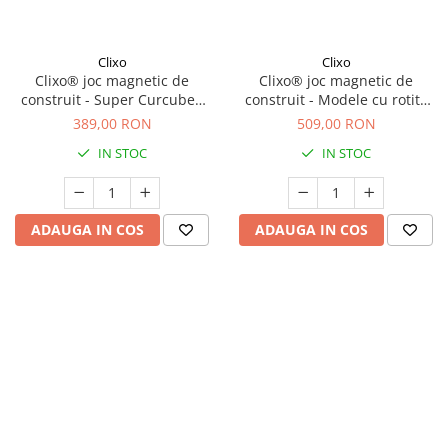
Clixo
Clixo
Clixo® joc magnetic de
Clixo® joc magnetic de
construit - Super Curcubeu
construit - Modele cu rotite
(60 piese)
(72 piese)
389,00 RON
509,00 RON
IN STOC
IN STOC
ADAUGA IN COS
ADAUGA IN COS