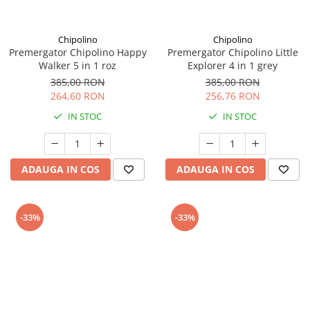
amprente
Animale salbatice
Turnuri de invatare
Cai
Chipolino
Chipolino
Premergator Chipolino Happy
Premergator Chipolino Little
Insecte si paianjeni
Walker 5 in 1 roz
Explorer 4 in 1 grey
Lumea preistorica
385,00 RON
385,00 RON
Ocean si gheata
264,60 RON
256,76 RON
Reptile si amfibieni
IN STOC
IN STOC
Set figurine
Viata la ferma
Bancuri de lucru cu unelte
ADAUGA IN COS
ADAUGA IN COS
Constructii, cuburi, forme si culori
Corturi de joaca
-33%
-33%
Jucarii de rol
Jucarii pentru baie
La doctor
Piscine cu bile