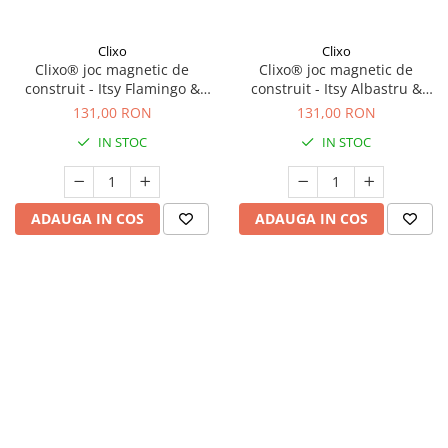
Clixo
Clixo
Clixo® joc magnetic de
Clixo® joc magnetic de
construit - Itsy Flamingo &
construit - Itsy Albastru &
Turcoaz (18 piese)
Verde (18 piese)
131,00 RON
131,00 RON
IN STOC
IN STOC
ADAUGA IN COS
ADAUGA IN COS