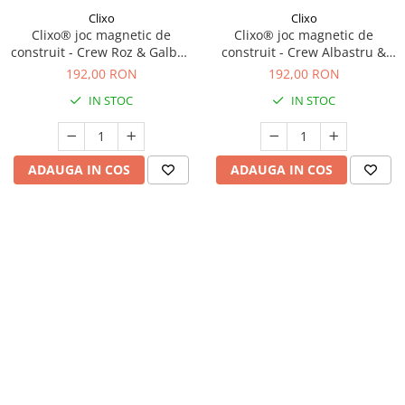
Clixo
Clixo
Clixo® joc magnetic de
Clixo® joc magnetic de
construit - Crew Roz & Galben
construit - Crew Albastru &
(30 piese)
Verde (30 piese)
192,00 RON
192,00 RON
IN STOC
IN STOC
ADAUGA IN COS
ADAUGA IN COS