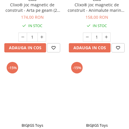
Clixo® joc magnetic de
Clixo® joc magnetic de
construit - Arta pe geam (24
construit - Animalute marine (
piese)
24 piese)
174,00 RON
158,00 RON
IN STOC
IN STOC
ADAUGA IN COS
ADAUGA IN COS
-15%
-15%
BIGJIGS Toys
BIGJIGS Toys