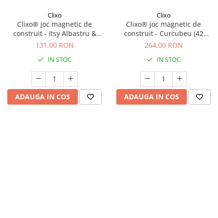
Clixo
Clixo
Clixo® joc magnetic de
Clixo® joc magnetic de
construit - Itsy Albastru &
construit - Curcubeu (42
Verde (18 piese)
piese)
131,00 RON
264,00 RON
IN STOC
IN STOC
ADAUGA IN COS
ADAUGA IN COS