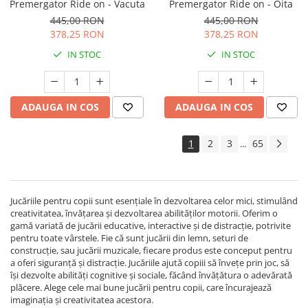
Premergator Ride on - Vacuta
Premergator Ride on - Oita
445,00 RON
445,00 RON
378,25 RON
378,25 RON
IN STOC
IN STOC
ADAUGA IN COS
ADAUGA IN COS
1
2
3
65
...
Jucăriile pentru copii sunt esențiale în dezvoltarea celor mici, stimulând
creativitatea, învățarea și dezvoltarea abilităților motorii. Oferim o
gamă variată de jucării educative, interactive și de distracție, potrivite
pentru toate vârstele. Fie că sunt jucării din lemn, seturi de
construcție, sau jucării muzicale, fiecare produs este conceput pentru
a oferi siguranță și distracție. Jucăriile ajută copiii să învețe prin joc, să
își dezvolte abilități cognitive și sociale, făcând învățătura o adevărată
plăcere. Alege cele mai bune jucării pentru copii, care încurajează
imaginația și creativitatea acestora.