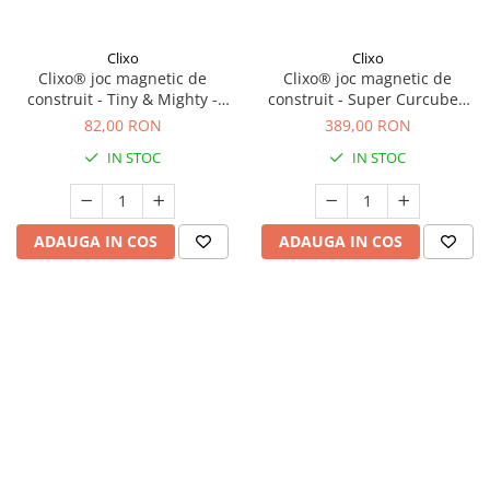
Clixo
Clixo
Clixo® joc magnetic de
Clixo® joc magnetic de
construit - Tiny & Mighty -
construit - Super Curcubeu
Ocean (9 piese)
(60 piese)
82,00 RON
389,00 RON
IN STOC
IN STOC
ADAUGA IN COS
ADAUGA IN COS