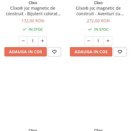
Clixo
Clixo
Clixo® joc magnetic de
Clixo® joc magnetic de
construit - Bijuterii colorate
construit - Aventuri cu
(28 piese)
dinozauri (36 piese)
172,00 RON
272,00 RON
IN STOC
IN STOC
ADAUGA IN COS
ADAUGA IN COS
Clixo
Clixo