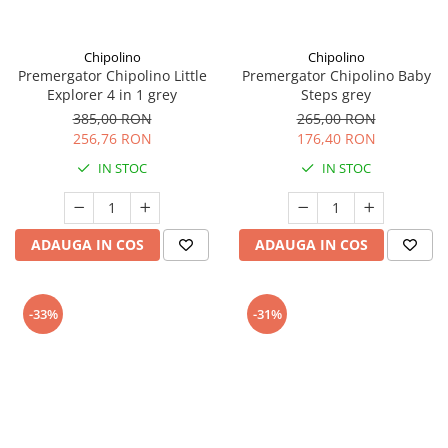
amprente
Animale salbatice
Turnuri de invatare
Cai
Chipolino
Chipolino
Premergator Chipolino Little
Premergator Chipolino Baby
Insecte si paianjeni
Explorer 4 in 1 grey
Steps grey
Lumea preistorica
385,00 RON
265,00 RON
Ocean si gheata
256,76 RON
176,40 RON
Reptile si amfibieni
IN STOC
IN STOC
Set figurine
Viata la ferma
Bancuri de lucru cu unelte
ADAUGA IN COS
ADAUGA IN COS
Constructii, cuburi, forme si culori
Corturi de joaca
-33%
-31%
Jucarii de rol
Jucarii pentru baie
La doctor
Piscine cu bile