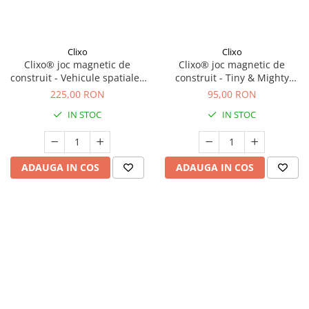
Clixo
Clixo
Clixo® joc magnetic de
Clixo® joc magnetic de
construit - Vehicule spatiale (
construit - Tiny & Mighty
30 piese)
Sparkle (9 piese)
225,00 RON
95,00 RON
IN STOC
IN STOC
ADAUGA IN COS
ADAUGA IN COS