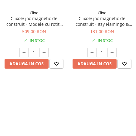
Clixo
Clixo
Clixo® joc magnetic de
Clixo® joc magnetic de
construit - Modele cu rotite
construit - Itsy Flamingo &
(72 piese)
Turcoaz (18 piese)
509,00 RON
131,00 RON
IN STOC
IN STOC
ADAUGA IN COS
ADAUGA IN COS