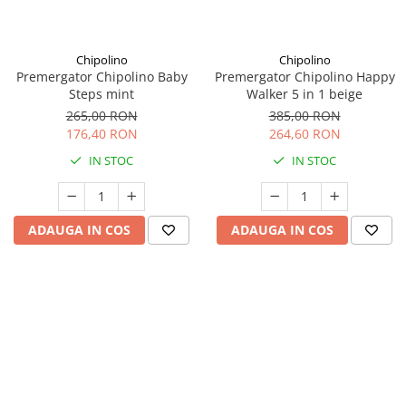
Seturi de curatenie copii
Chipolino
Chipolino
Premergator Chipolino Baby
Premergator Chipolino Happy
Steps mint
Walker 5 in 1 beige
265,00 RON
385,00 RON
176,40 RON
264,60 RON
IN STOC
IN STOC
ADAUGA IN COS
ADAUGA IN COS