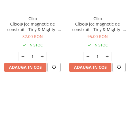
Clixo
Clixo
Clixo® joc magnetic de
Clixo® joc magnetic de
construit - Tiny & Mighty -
construit - Tiny & Mighty -
Spatiul cosmic (9 piese)
Pasari tropicale (9 piese)
82,00 RON
95,00 RON
IN STOC
IN STOC
ADAUGA IN COS
ADAUGA IN COS