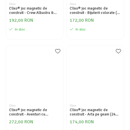
Clixo
Clixo
Clixo® joc magnetic de
Clixo® joc magnetic de
construit - Crew Albastru &
construit - Bijuterii colorate (28
Verde (30 piese)
piese)
192,00 RON
172,00 RON
In stoc
In stoc
Clixo
Clixo
Clixo® joc magnetic de
Clixo® joc magnetic de
construit - Aventuri cu
construit - Arta pe geam (24
dinozauri (36 piese)
piese)
272,00 RON
174,00 RON