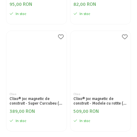
Pasari tropicale (9 piese)
Ocean (9 piese)
95,00 RON
82,00 RON
In stoc
In stoc
Clixo
Clixo
Clixo® joc magnetic de
Clixo® joc magnetic de
construit - Super Curcubeu (60
construit - Modele cu rotite (72
piese)
piese)
389,00 RON
509,00 RON
In stoc
In stoc