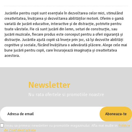
Jucăriile pentru copii sunt esențiale în dezvoltarea celor mici, stimulând
creativitatea, învățarea și dezvoltarea abilităților motorii. Oferim o gamă
variată de jucării educative, interactive și de distracție, potrivite pentru
toate vârstele. Fie că sunt jucării din lemn, seturi de construcție, sau
jucării muzicale, fiecare produs este conceput pentru a oferi siguranță și
distracție. Jucăriile ajută copiii să învețe prin joc, să își dezvolte abilități
cognitive și sociale, făcând învățătura o adevărată plăcere. Alege cele mai
bune jucării pentru copii, care încurajează imaginația și creativitatea
acestora.
Newsletter
Nu rata ofertele si promotiile noastre
Vreau sa primesc newsletter cu promotiile magazinului. Afla mai multe in
Politica
de Confidentialitate
.