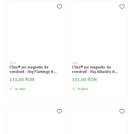
Clixo
Clixo
Clixo® joc magnetic de
Clixo® joc magnetic de
construit - Itsy Flamingo &
construit - Itsy Albastru &
Turcoaz (18 piese)
Verde (18 piese)
131,00 RON
131,00 RON
In stoc
In stoc