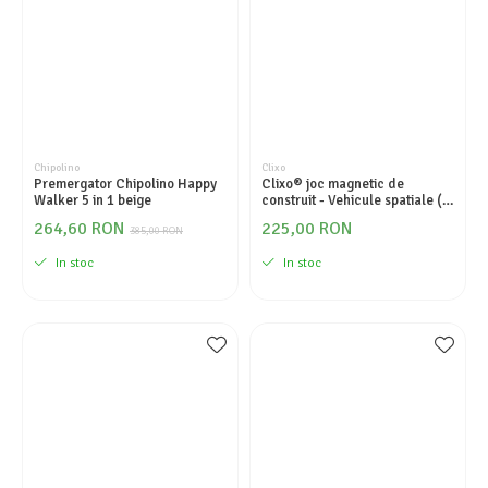
Seturi de curatenie copii
Chipolino
Clixo
Premergator Chipolino Happy
Clixo® joc magnetic de
Walker 5 in 1 beige
construit - Vehicule spatiale (
30 piese)
264,60 RON
225,00 RON
385,00 RON
In stoc
In stoc