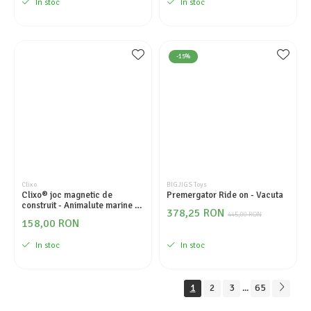
In stoc
In stoc
-15%
Clixo
BIGJIGS Toys
Clixo® joc magnetic de
Premergator Ride on - Vacuta
construit - Animalute marine (
378,25 RON
24 piese)
445,00 RON
158,00 RON
In stoc
In stoc
1
2
3
65
...