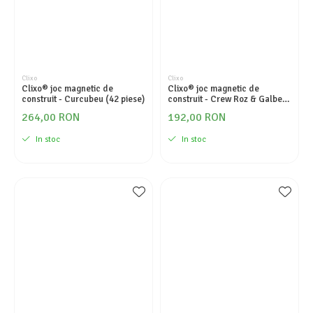
Clixo
Clixo
Clixo® joc magnetic de
Clixo® joc magnetic de
construit - Curcubeu (42 piese)
construit - Crew Roz & Galben
(30 piese)
264,00 RON
192,00 RON
In stoc
In stoc