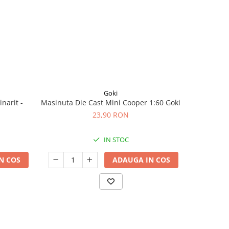
Goki
narit -
Masinuta Die Cast Mini Cooper 1:60 Goki
Masinuta D
23,90 RON
IN STOC
N COS
ADAUGA IN COS