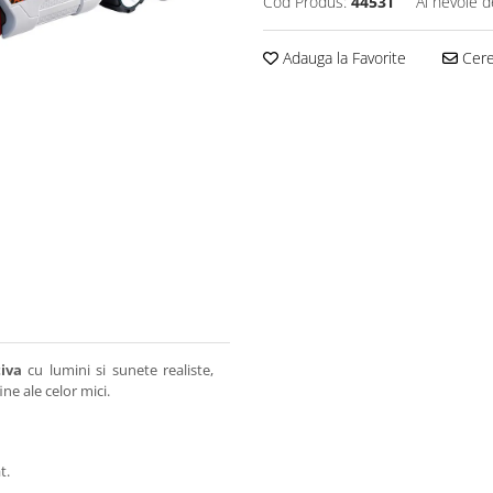
Cod Produs:
4453T
Ai nevoie d
Adauga la Favorite
Cere 
tiva
cu lumini si sunete realiste,
ine ale celor mici.
t.