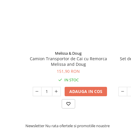
Seturi de curatenie copii
Melissa & Doug
Camion Transportor de Cai cu Remorca
Set d
Melissa and Doug
151,90 RON
IN STOC
ADAUGA IN COS
Newsletter
Nu rata ofertele si promotiile noastre