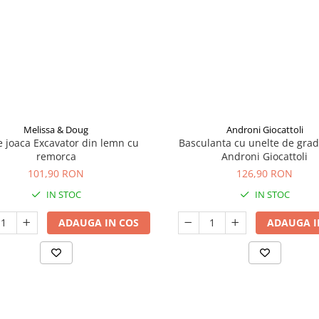
Melissa & Doug
Androni Giocattoli
e joaca Excavator din lemn cu
Basculanta cu unelte de gradi
remorca
Androni Giocattoli
101,90 RON
126,90 RON
IN STOC
IN STOC
ADAUGA IN COS
ADAUGA I