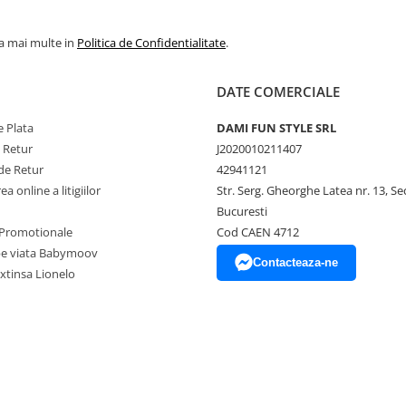
la mai multe in
Politica de Confidentialitate
.
DATE COMERCIALE
 Plata
DAMI FUN STYLE SRL
e Retur
J2020010211407
de Retur
42941121
a online a litigiilor
Str. Serg. Gheorghe Latea nr. 13, Se
Bucuresti
Promotionale
Cod CAEN 4712
pe viata Babymoov
Contacteaza-ne
xtinsa Lionelo