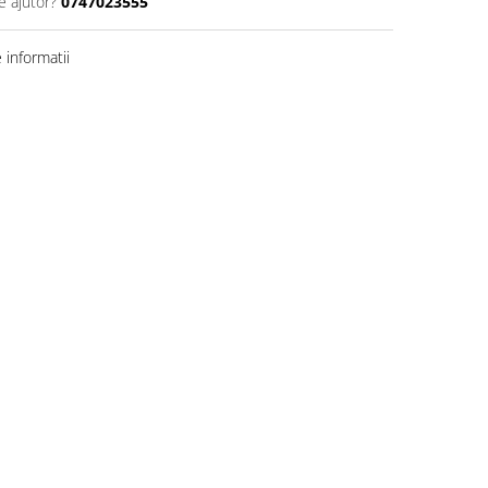
e ajutor?
0747023555
informatii