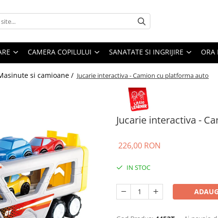
ARE
CAMERA COPILULUI
SANATATE SI INGRIJIRE
ORA 
Masinute si camioane /
Jucarie interactiva - Camion cu platforma auto
Jucarie interactiva - 
226,00 RON
IN STOC
ADAUG